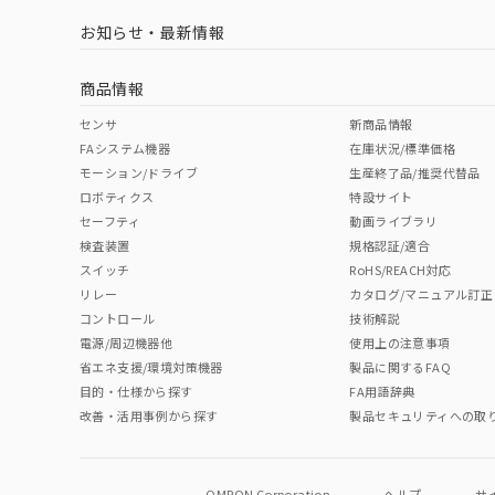
お知らせ・最新情報
商品情報
センサ
新商品情報
FAシステム機器
在庫状況/標準価格
モーション/ドライブ
生産終了品/推奨代替品
ロボティクス
特設サイト
セーフティ
動画ライブラリ
検査装置
規格認証/適合
スイッチ
RoHS/REACH対応
リレー
カタログ/マニュアル訂正
コントロール
技術解説
電源/周辺機器他
使用上の注意事項
省エネ支援/環境対策機器
製品に関するFAQ
目的・仕様から探す
FA用語辞典
改善・活用事例から探す
製品セキュリティへの取
OMRON Corporation
ヘルプ
サ