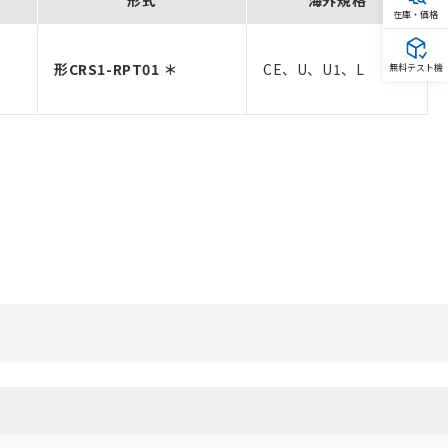
形式
海外規格
在庫・価格
形CRS1-RPT01 ＊
CE、U、U1、L
無料テスト機