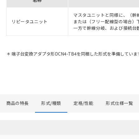
名称
マスタユニットと同様に、（幹
リピータユニット
または（フリー配線型の場合）
一方で幹線分岐、および接続台
＊ 端子台変換アダプタ形DCN4-TB4を同梱した形式を準備してい
商品の特長
形式/種類
定格/性能
形式仕様一覧