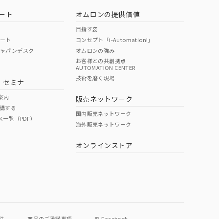
ート
オムロンの提供価値
目指す姿
ポート
コンセプト「i-Automation!」
ジャパンデスク
オムロンの強み
お客様との共創拠点
AUTOMATION CENTER
技術を磨く現場
・セミナ
案内
販売ネットワーク
講する
国内販売ネットワーク
ス一覧（PDF）
海外販売ネットワーク
オンラインストア
件
商品のご承諾事項
Facebook