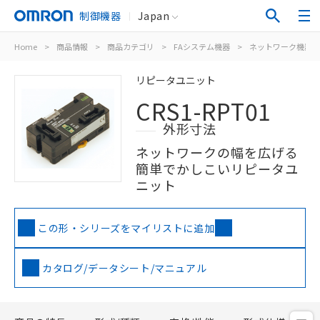
制御機器
Japan
Home
>
商品情報
>
商品カテゴリ
>
FAシステム機器
>
ネットワーク機器
リピータユニット
CRS1-RPT01
外形寸法
ネットワークの幅を広げる
簡単でかしこいリピータユ
ニット
この形・シリーズをマイリストに追加
カタログ/データシート/マニュアル