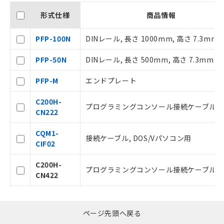
当社制御機器事業取扱商品の中には、
形式仕様
商品情報
本サービスの対象外となる商品もある
ことをご了承ください。
PFP-100N
DINレール, 長さ 1000mm, 高さ 7.3mm
在庫状況および標準価格照会結果は、
記載している更新日時点での社内デー
PFP-50N
DINレール, 長さ 500mm, 高さ 7.3mm
タに基づき作成されるものであり、閲
記
説明
覧された時点での実際の在庫および標
号
PFP-M
エンドプレート
準価格とは異なる場合があることをご
了承ください。
○
一定数以上の在庫あり
C200H-
正式な納期状況および標準価格はお客
プログラミングコンソール接続ケーブル, 
CN222
様のお取引先、またはお客様担当のオ
ムロン制御機器販売店・当社販売員に
△
一定数には満たないが在庫あり
CQM1-
ご相談ください。
接続ケーブル, DOS/Vパソコン用
CIF02
オムロン制御機器販売店や当社販売拠
－
在庫なし(最新の在庫状況につ
点は「
販売ネットワーク
」をご確認
いては、お客様のお取引先、ま
C200H-
ください。
たはお客様担当のオムロン制御
プログラミングコンソール接続ケーブル, 
CN422
在庫状況および標準価格結果を当社の
機器販売店・当社販売員にご確
事前の承諾なく第三者に漏洩または開
認ください)
示しないようお願いします。
マイパーツ機能（部品リスト作成サー
ページ先頭へ戻る
空
受注生産機種、また在庫状況の
ビス）をご利用いただくには、I-Web