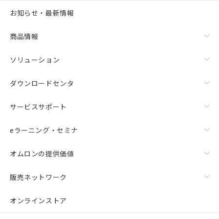
白
情報を公開していない機種
メンバーズにご登録されている必要が
お知らせ・最新情報
あります。
お客様が当ウェブサイト上で当社にご
登録された部品リストについて、当社
商品情報
および当社の共同利用者が、当社の製
品・サービスに関するお客様との取
ソリューション
引・商談に必要な範囲で利用すること
をご了承ください。
ダウンロードセンタ
※当社の共同利用者とは、
"個人情報
の共同利用に関して"
の「1.共同利
サービスサポート
用者の範囲」に記載されている法人を
指します。
eラーニング・セミナ
オムロンの提供価値
販売ネットワーク
オンラインストア