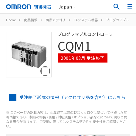
制御機器
Japan
Home
>
商品情報
>
商品カテゴリ
>
FAシステム機器
>
プログラマブルコン
プログラマブルコントローラ
CQM1
2001年03月 受注終了
受注終了形式の情報（アクセサリ品を含む）はこちら
※ このページの記載内容は、生産終了以前の製品カタログに基づいて作成した参
考情報であり、製品の特長 / 価格 / 対応規格 / オプション品などについて現状と異
なる場合があります。ご使用に際してはシステム適合性や安全性をご確認くださ
い。