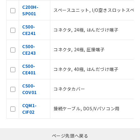
白
情報を公開していない機種
メンバーズにご登録されている必要が
C200H-
スペースユニット, I/O空きスロットスペ
あります。
SP001
お客様が当ウェブサイト上で当社にご
登録された部品リストについて、当社
C500-
コネクタ, 24極, はんだづけ端子
および当社の共同利用者が、当社の製
CE241
品・サービスに関するお客様との取
引・商談に必要な範囲で利用すること
C500-
コネクタ, 24極, 圧接端子
をご了承ください。
CE243
※当社の共同利用者とは、
"個人情報
の共同利用に関して"
の「1.共同利
C500-
コネクタ, 40極, はんだづけ端子
用者の範囲」に記載されている法人を
CE401
指します。
C500-
コネクタカバー
COV01
CQM1-
接続ケーブル, DOS/Vパソコン用
CIF02
ページ先頭へ戻る