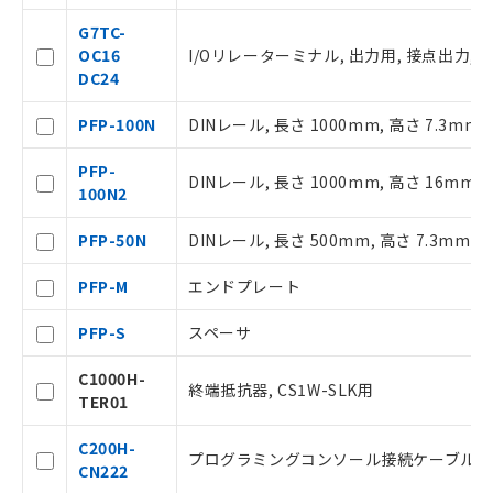
抜)を提供させていただくものです。
当社制御機器事業取扱商品の中には、
G7TC-
本サービスの対象外となる商品もある
OC16
I/Oリレーターミナル, 出力用, 接点出力, 16点
ことをご了承ください。
DC24
在庫状況および標準価格照会結果は、
記載している更新日時点での社内デー
PFP-100N
DINレール, 長さ 1000mm, 高さ 7.3mm
タに基づき作成されるものであり、閲
記
説明
覧された時点での実際の在庫および標
PFP-
号
DINレール, 長さ 1000mm, 高さ 16mm
準価格とは異なる場合があることをご
100N2
了承ください。
○
一定数以上の在庫あり
正式な納期状況および標準価格はお客
PFP-50N
DINレール, 長さ 500mm, 高さ 7.3mm
様のお取引先、またはお客様担当のオ
ムロン制御機器販売店・当社販売員に
△
一定数には満たないが在庫あり
PFP-M
エンドプレート
ご相談ください。
オムロン制御機器販売店や当社販売拠
－
在庫なし(最新の在庫状況につ
PFP-S
スペーサ
点は「
販売ネットワーク
」をご確認
いては、お客様のお取引先、ま
ください。
たはお客様担当のオムロン制御
C1000H-
終端抵抗器, CS1W-SLK用
在庫状況および標準価格結果を当社の
機器販売店・当社販売員にご確
TER01
事前の承諾なく第三者に漏洩または開
認ください)
示しないようお願いします。
C200H-
プログラミングコンソール接続ケーブル, 
マイパーツ機能（部品リスト作成サー
CN222
空
受注生産機種、また在庫状況の
ビス）をご利用いただくには、I-Web