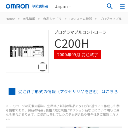
制御機器
Japan
Home
>
商品情報
>
商品カテゴリ
>
FAシステム機器
>
プログラマブルコン
プログラマブルコントローラ
C200H
2000年09月 受注終了
受注終了形式の情報（アクセサリ品を含む）はこちら
※ このページの記載内容は、生産終了以前の製品カタログに基づいて作成した参
考情報であり、製品の特長 / 価格 / 対応規格 / オプション品などについて現状と異
なる場合があります。ご使用に際してはシステム適合性や安全性をご確認くださ
い。