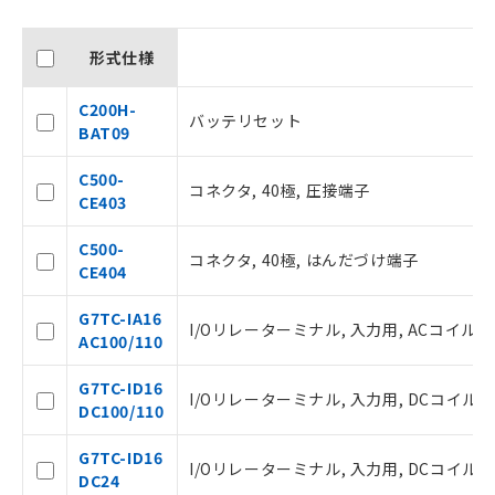
形式仕様
C200H-
バッテリセット
BAT09
C500-
コネクタ, 40極, 圧接端子
CE403
C500-
コネクタ, 40極, はんだづけ端子
CE404
ご利用条件
G7TC-IA16
I/Oリレーターミナル, 入力用, ACコイルI/Oリ
AC100/110
以下の条件をお読みいただき、同意のうえ
G7TC-ID16
I/Oリレーターミナル, 入力用, DCコイルI/Oリ
ご利用ください。
DC100/110
本サービスは、当社制御機器事業取扱
G7TC-ID16
I/Oリレーターミナル, 入力用, DCコイルI/O
商品の当社在庫状況および標準価格(税
DC24