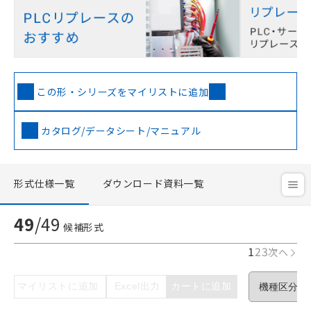
この形・シリーズをマイリストに追加
カタログ/データシート/マニュアル
形式仕様一覧
ダウンロード資料一覧
49
/
49
候補形式
1
2
3
次へ
マイリストに追加
Excel出力
カートに追加