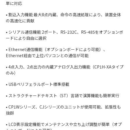
単に対応
• 割込入力機能 最大8点内蔵、命令の高速処理により、装置全体
の高速化に貢献
• シリアル通信機能 2ポート、RS-232C、RS-485をオプションボ
ードにより自由に選択
• Ethernet通信機能（オプションボードにより可能）、
Ethernet経由で上位パソコンとの通信が可能
• 4点入力、2点出力の内蔵アナログ入出力機能（CP1H-XAタイプ
のみ）
• USBペリフェラルポート標準搭載
• ストラクチャードテキスト（ST）言語で演算機能も簡単実行
• CP1Wシリーズ、CJシリーズのユニットが使用可能、拡張性も
抜群
• LCD表示設定機能でメンテナンスや立ち上げ調整が簡単（オプ