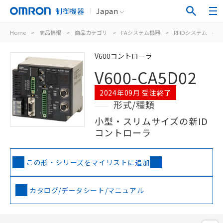
制御機器
Japan
Home
>
商品情報
>
商品カテゴリ
>
FAシステム機器
>
RFIDシステム
>
V600コントローラ
V600-CA5D02
2024年09月 受注終了
形式/種類
小型・スリムサイズの新ID
コントローラ
この形・シリーズをマイリストに追加
カタログ/データシート/マニュアル