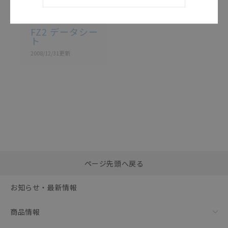
カタログ
日本語
FZ2シリーズ
FZ2 データシー
ト
2008/12/31
更新
選択したファイルを一
0
ページ先頭へ戻る
括ダウンロード
選択可能容量：
0.0
MB /
100
MB
お知らせ・最新情報
リセット
商品情報