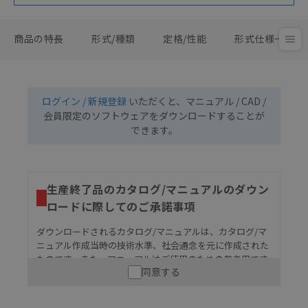
商品の特長
形式/種類
定格/性能
形式仕様一覧
ログイン / 新規登録
いただくと、マニュアル / CAD /
会員限定のソフトウェアをダウンロードすることが
できます。
生産終了品のカタログ/マニュアルのダウン
ロードに際してのご承諾事項
ダウンロードされるカタログ/マニュアルは、カタログ/マ
ニュアル作成当時の技術水準、社会通念を元に作成された
ものです。また、マニュアルはご使用のための参考用です
同意する
ので、ご使用にあたっての安全性については十分にご配慮
ください。以下の内容をご承諾の上、ご利用ください。