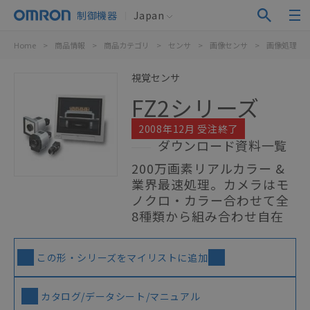
制御機器
Japan
Home
>
商品情報
>
商品カテゴリ
>
センサ
>
画像センサ
>
画像処理シ
視覚センサ
FZ2シリーズ
2008年12月 受注終了
ダウンロード資料一覧
200万画素リアルカラー &
業界最速処理。カメラはモ
ノクロ・カラー合わせて全
8種類から組み合わせ自在
この形・シリーズをマイリストに追加
カタログ/データシート/マニュアル