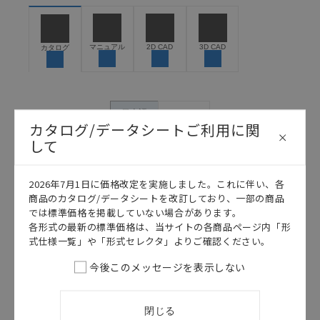
お客様が本製品を人命や財産に重大な危険を及ぼすよ
うな用途に使用される場合には、システム全体として
危険を知らせたり、冗長設計により必要な安全性を確
保できるよう設計されていること、および本製品が全
マニュアル
2D CAD
3D CAD
カタログ
体の中で意図した用途に対して適切に配電・設置され
ていることを、必ず事前に確認してください。
カタログ/マニュアルに記載されているアプリケーショ
ン事例は参考用ですので、ご採用に際しては機器・装
日本語
English
置の機能や安全性をご確認のうえご使用ください。・
カタログ/データシートご利用に関
商品に接続される推奨機器等、現在では入手困難なも
して
のもそのまま記載しています。・誤字、脱字が含まれ
ている可能性がありますがご容赦ください。
2026年7月1日に価格改定を実施しました。これに伴い、各
記載されているサービス内容や連絡先等は作成当時の
商品のカタログ/データシートを改訂しており、一部の商品
ものであり、変更・改定させていただいている可能性
では標準価格を掲載していない場合があります。
があります。改めて当サイトの掲載内容をご確認のう
各形式の最新の標準価格は、当サイトの各商品ページ内「形
え、ご用命下さいますようお願いいたします。
式仕様一覧」や「形式セレクタ」よりご確認ください。
今後このメッセージを表示しない
このカタログを選択
閉じる