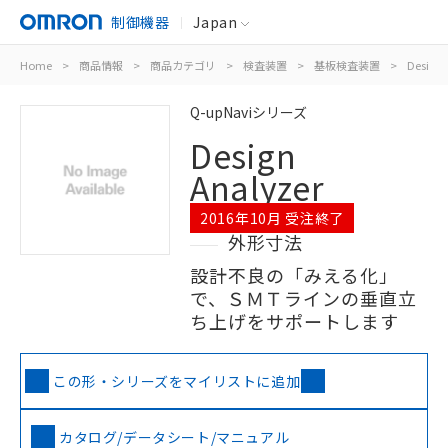
制御機器
Japan
Home
>
商品情報
>
商品カテゴリ
>
検査装置
>
基板検査装置
>
Design 
Q-upNaviシリーズ
Design
Analyzer
2016年10月 受注終了
外形寸法
設計不良の「みえる化」
で、ＳＭＴラインの垂直立
ち上げをサポートします
この形・シリーズをマイリストに追加
カタログ/データシート/マニュアル