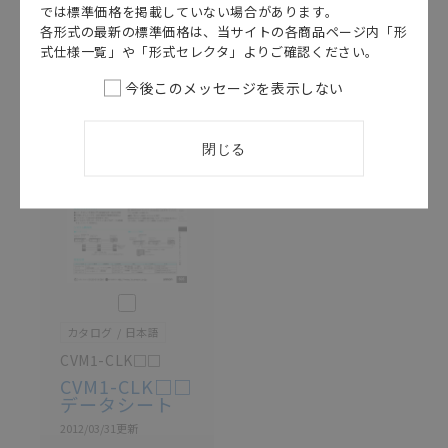
カタログ/マニュアルに記載されているアプリケーショ
では標準価格を掲載していない場合があります。
ン事例は参考用ですので、ご採用に際しては機器・装
各形式の最新の標準価格は、当サイトの各商品ページ内「形
日本語
English
置の機能や安全性をご確認のうえご使用ください。・
式仕様一覧」や「形式セレクタ」よりご確認ください。
商品に接続される推奨機器等、現在では入手困難なも
今後このメッセージを表示しない
のもそのまま記載しています。・誤字、脱字が含まれ
ている可能性がありますがご容赦ください。
記載されているサービス内容や連絡先等は作成当時の
閉じる
ものであり、変更・改定させていただいている可能性
があります。改めて当サイトの掲載内容をご確認のう
え、ご用命下さいますようお願いいたします。
このカタログを選択
カタログ
日本語
CVM1-CLK□□
CVM1-CLK□□
データシート
2012/03/31
更新