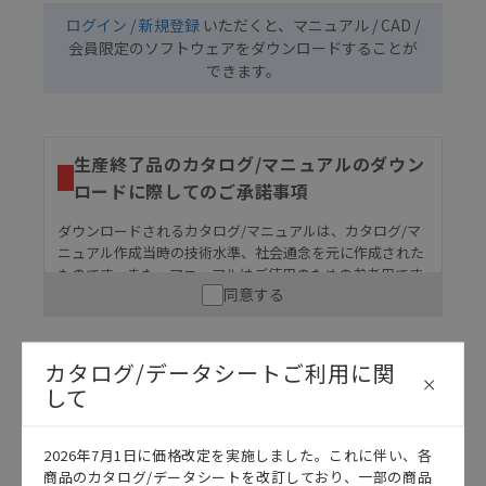
ログイン / 新規登録
いただくと、マニュアル / CAD /
会員限定のソフトウェアをダウンロードすることが
できます。
生産終了品のカタログ/マニュアルのダウン
ロードに際してのご承諾事項
ダウンロードされるカタログ/マニュアルは、カタログ/マ
ニュアル作成当時の技術水準、社会通念を元に作成された
ものです。また、マニュアルはご使用のための参考用です
同意する
ので、ご使用にあたっての安全性については十分にご配慮
ください。以下の内容をご承諾の上、ご利用ください。
お客様が本製品を人命や財産に重大な危険を及ぼすよ
カタログ/データシートご利用に関
うな用途に使用される場合には、システム全体として
して
危険を知らせたり、冗長設計により必要な安全性を確
保できるよう設計されていること、および本製品が全
マニュアル
2D CAD
カタログ
体の中で意図した用途に対して適切に配電・設置され
2026年7月1日に価格改定を実施しました。これに伴い、各
ていることを、必ず事前に確認してください。
商品のカタログ/データシートを改訂しており、一部の商品