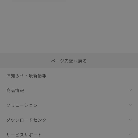
選択したファイルを一
0
ページ先頭へ戻る
括ダウンロード
選択可能容量：
0.0
MB /
100
MB
お知らせ・最新情報
リセット
商品情報
ソリューション
ダウンロードセンタ
サービスサポート