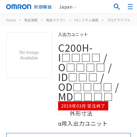
制御機器
Japan
Home
>
商品情報
>
商品カテゴリ
>
FAシステム機器
>
プログラマブルコン
入出力ユニット
C200H-
I□□□□ /
O□□□□ /
ID□□□ /
OD□□□□ /
MD□□□□
2019年03月 受注終了
外形寸法
α用入出力ユニット