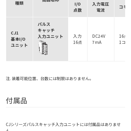
種類
I/O
入力電圧
コモ
点数
電流
パルス
キャッチ
CJ1
入力
DC24V
16点
入力ユニット
基本I/O
16点
7mA
1コモ
ユニット
注. 装着可能位置、台数には制限はありません。
付属品
CJシリーズパルスキャッチ入力ユニットには付属品はありませ
ん。