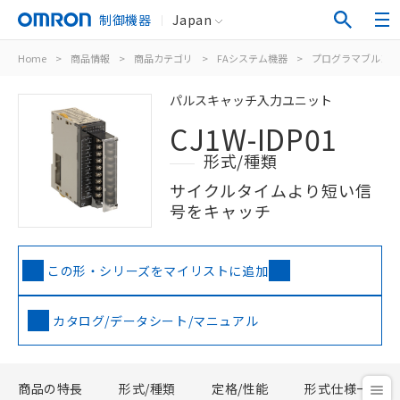
制御機器
Japan
Home
>
商品情報
>
商品カテゴリ
>
FAシステム機器
>
プログラマブルコン
パルスキャッチ入力ユニット
CJ1W-IDP01
形式/種類
サイクルタイムより短い信
号をキャッチ
この形・シリーズをマイリストに追加
カタログ/データシート/マニュアル
商品の特長
形式/種類
定格/性能
形式仕様一覧