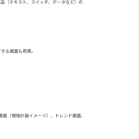
部品（テキスト、スイッチ、データなど）の
できる画面も用意。
、制御画面（現場計器イメージ）、トレンド画面、