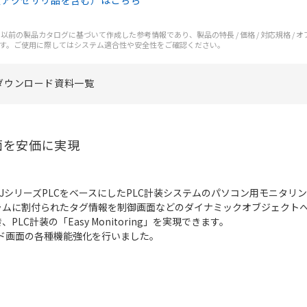
（アクセサリ品を含む）はこちら
前の製品カタログに基づいて作成した参考情報であり、製品の特長 / 価格 / 対応規格 / 
す。ご使用に際してはシステム適合性や安全性をご確認ください。
ダウンロード資料一覧
面を安価に実現
製CS/CJシリーズPLCをベースにしたPLC計装システムのパソコン用モニタ
ラムに割付られたタグ情報を制御画面などのダイナミックオブジェクト
C計装の「Easy Monitoring」を実現できます。
レンド画面の各種機能強化を行いました。