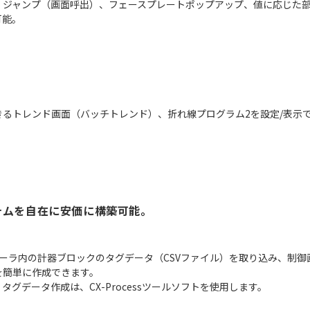
、ジャンプ（画面呼出）、フェースプレートポップアップ、値に応じた
可能。
】
るトレンド画面（バッチトレンド）、折れ線プログラム2を設定/表示
テムを自在に安価に構築可能。
プコントローラ内の計器ブロックのタグデータ（CSVファイル）を取り込み
を簡単に作成できます。
グデータ作成は、CX-Processツールソフトを使用します。