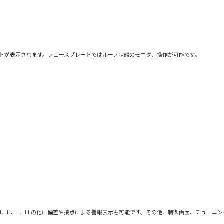
トが表示されます。フェースプレートではループ状態のモニタ、操作が可能です。
H、H、L、LLの他に偏差や接点による警報表示も可能です。その他、制御画面、チューニ