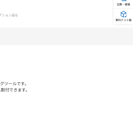
在庫・価格
オプション品な
無料テスト機
リングツールです。
へ割付できます。