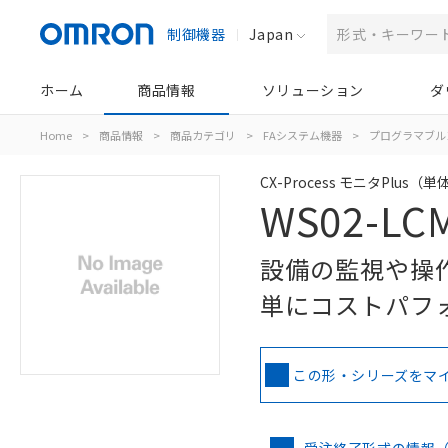
制御機器
Japan
ホーム
商品情報
ソリューション
ダ
Home
>
商品情報
>
商品カテゴリ
>
FAシステム機器
>
プログラマブル
CX-Process モニタPlus
WS02-LC
設備の監視や操
単にコストパフ
この形・シリーズをマ