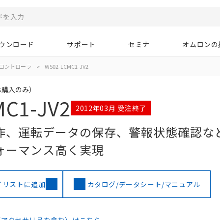
ウンロード
サポート
セミナ
オムロンの
コントローラ
>
WS02-LCMC1-JV2
（単体購入のみ）
MC1-JV2
2012年03月 受注終了
作、運転データの保存、警報状態確認な
ォーマンス高く実現
イリストに追加
カタログ/データシート/マニュアル