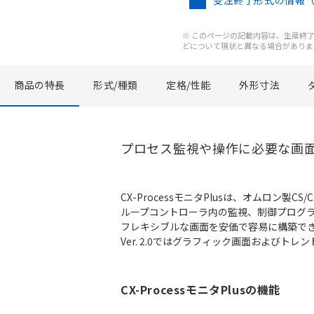
受注終了形式の情報
※ このページの記載内容は、生産終了以
どについて現状と異なる場合がありま
商品の特長
形式/種類
定格/性能
外形寸法
プロセス監視や操作に必要な画
CX-ProcessモニタPlusは、オムロン
ループコントローラ内の監視、制御プログ
フレキシブルな画面を安価で容易に構築でき、PL
Ver. 2.0ではグラフィック画面およびト
CX-ProcessモニタPlusの機能