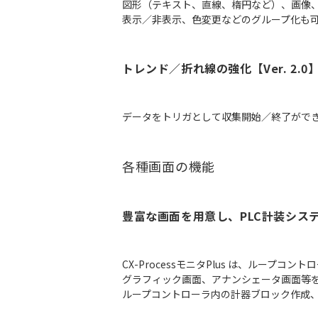
図形（テキスト、直線、楕円など）、画像
表示／非表示、色変更などのグループ化も
トレンド／折れ線の強化【Ver. 2.0
データをトリガとして収集開始／終了ができ
各種画面の機能
豊富な画面を用意し、PLC計装シス
CX-ProcessモニタPlus は、ルー
グラフィック画面、アナンシェータ画面等
ループコントローラ内の計器ブロック作成、タ