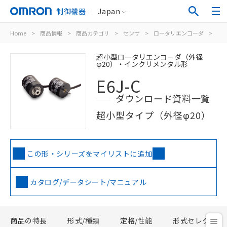
制御機器
Japan
Home
>
商品情報
>
商品カテゴリ
>
センサ
>
ロータリエンコーダ
>
イ
超小型ロータリエンコーダ（外径
φ20）・インクリメンタル形
E6J-C
ダウンロード資料一覧
超小型タイプ（外径φ20）
この形・シリーズをマイリストに追加
カタログ/データシート/マニュアル
商品の特長
形式/種類
定格/性能
形式セレクタ