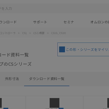
ウンロード
サポート
セミナ
オムロンの
コントローラ
>
CS1
>
CS１概要
>
CS1G, CS1H
この形・シリーズをマイリ
ロード資料一覧
プのCSシリーズ
外形寸法
ダウンロード資料一覧