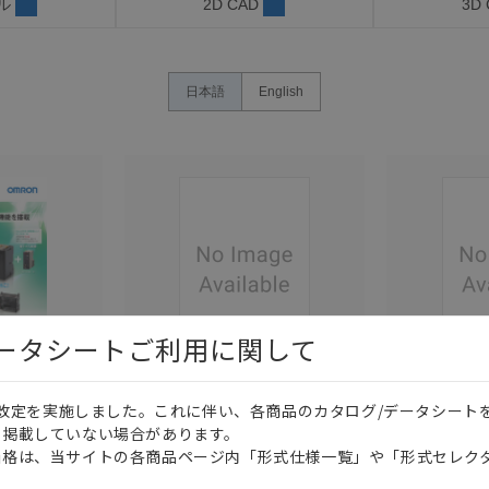
ル
2D CAD
3D
日本語
English
データシートご利用に関して
このカタログを選択
このカタログを選択
価格改定を実施しました。これに伴い、各商品のカタログ/データシート
カタログ
日本語
カタログ
を掲載していない場合があります。
CS1G, CS1H
SBCA-027
価格は、当サイトの各商品ページ内「形式仕様一覧」や「形式セレク
Pシリーズに
HMC-EF183 データ
C500, C