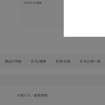
新機能を搭載
2026/07/01
更新
グ
2015/09/28
更新
商品の特長
形式/種類
定格/性能
形式仕様一覧
お知らせ・最新情報