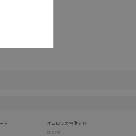
 CV, CVM1
ラマブルコン
 リプレース
ューアルガイ
新
リセット
ート
オムロンの提供価値
目指す姿