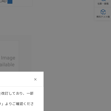
 CAD
在庫・価格
無料テスト機
このカタログを選択
を改訂しており、一部
日本語
AA
タ」よりご確認くださ
1000H,