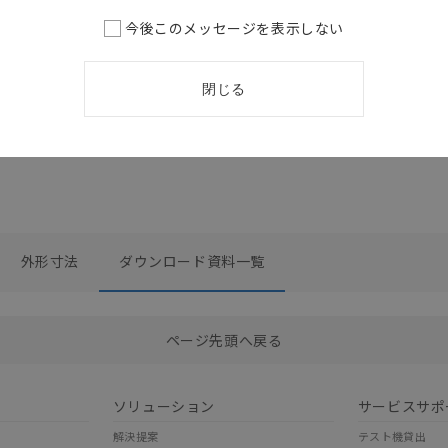
 カタロ
シート
C2000H,
プログ
今後このメッセージを表示しない
2026/07/01
更新
トローラ
＆リニ
ド
閉じる
2026/07/01
更
外形寸法
ダウンロード資料一覧
選択したファイルを一括ダウンロード
0
選択可能容量：
0.0
MB /
100
MB
ページ先頭へ戻る
ソリューション
サービスサポ
解決提案
テスト機貸出