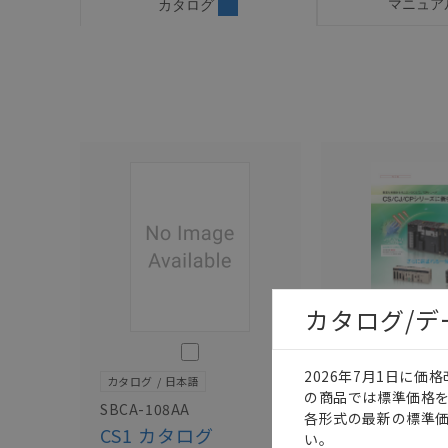
マニュア
カタログ
カタログ/
このカタログを選択
2026年7月1日に
カタログ
日本語
カタログ
日本語
の商品では標準価格
SBCA-108AA
SBCA-101A
各形式の最新の標準
CS1 カタログ
CS/CJ/C
い。