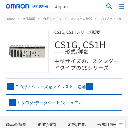
制御機器
Japan
Home
>
商品情報
>
商品カテゴリ
>
FAシステム機器
>
プログラマブルコン
CS1G, CS1Hシリーズ概要
CS1G, CS1H
形式/種類
中型サイズの、スタンダー
ドタイプのCSシリーズ
この形・シリーズをマイリストに追加
カタログ/データシート/マニュアル
商品の特長
形式/種類
定格/性能
形式仕様一覧