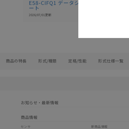
E58-CIFQ1 データシ
ート
2026/07/01
更新
商品の特長
形式/種類
定格/性能
形式仕様一覧
お知らせ・最新情報
商品情報
センサ
新商品情報