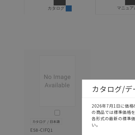
マニュア
カタログ
カタログ/
2026年7月1日に
このカタログを選択
の商品では標準価格
各形式の最新の標準
カタログ
日本語
い。
E58-CIFQ1