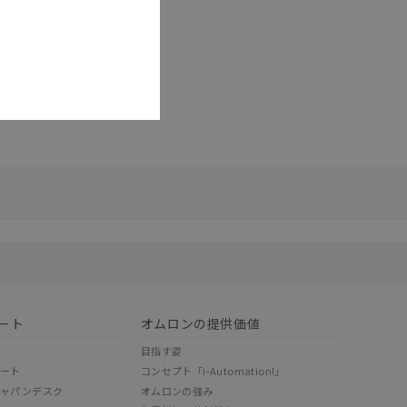
リセット
ート
オムロンの提供価値
目指す姿
ポート
コンセプト「i-Automation!」
ジャパンデスク
オムロンの強み