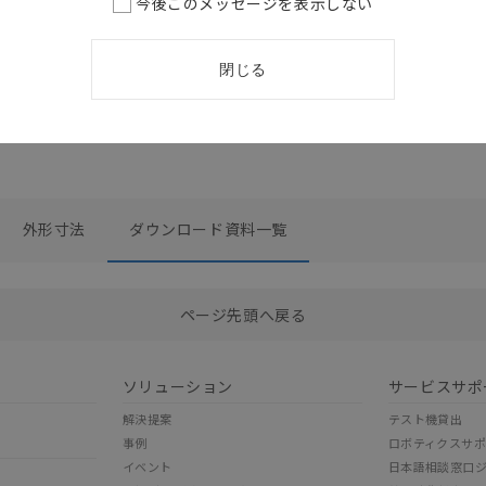
今後このメッセージを表示しない
閉じる
外形寸法
ダウンロード資料一覧
選択したファイルを一括ダウンロード
0
選択可能容量：
0.0
MB /
100
MB
ページ先頭へ戻る
ソリューション
サービスサポ
解決提案
テスト機貸出
事例
ロボティクスサ
イベント
日本語相談窓口