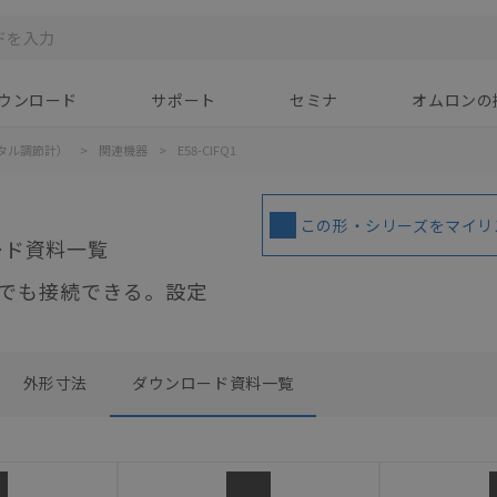
ウンロード
サポート
セミナ
オムロンの
タル調節計）
>
関連機器
>
E58-CIFQ1
この形・シリーズをマイリ
ード資料一覧
でも接続できる。設定
外形寸法
ダウンロード資料一覧