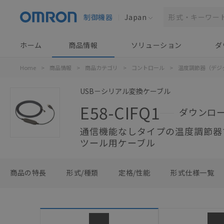
制御機器
Japan
ホーム
商品情報
ソリューション
ダ
Home
>
商品情報
>
商品カテゴリ
>
コントロール
>
温度調節器（デジ
USB－シリアル変換ケーブル
E58-CIFQ1
ダウンロ
通信機能なしタイプの温度調節器
ツール用ケーブル
商品の特長
形式/種類
定格/性能
形式仕様一覧