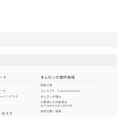
リセット
ート
オムロンの提供価値
目指す姿
ポート
コンセプト「i-Automation!」
ジャパンデスク
オムロンの強み
お客様との共創拠点
AUTOMATION CENTER
技術を磨く現場
・セミナ