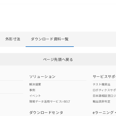
外形寸法
ダウンロード資料一覧
選択したファイルを一括ダウンロード
0
選択可能容量：
0.0
MB /
100
MB
ページ先頭へ戻る
ソリューション
サービスサポ
解決提案
テスト機貸出
事例
ロボティクスサ
イベント
日本語相談窓口
現場データ活用サービスi-BELT
輸出該非判定
ダウンロードセンタ
eラーニング