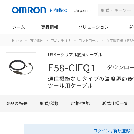
制御機器
Japan
ホーム
商品情報
ソリューション
ダ
Home
>
商品情報
>
商品カテゴリ
>
コントロール
>
温度調節器（デジ
USB－シリアル変換ケーブル
E58-CIFQ1
ダウンロ
通信機能なしタイプの温度調節器
ツール用ケーブル
商品の特長
形式/種類
定格/性能
形式仕様一覧
ログイン / 新規登録