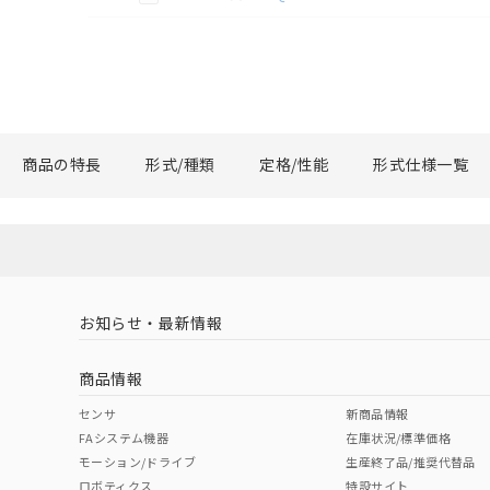
商品の特長
形式/種類
定格/性能
形式仕様一覧
お知らせ・最新情報
商品情報
センサ
新商品情報
FAシステム機器
在庫状況/標準価格
モーション/ドライブ
生産終了品/推奨代替品
ロボティクス
特設サイト