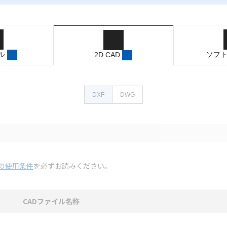
ル
ソフ
2D CAD
DXF
DWG
の使用条件
を必ずお読みください。
CADファイル名称