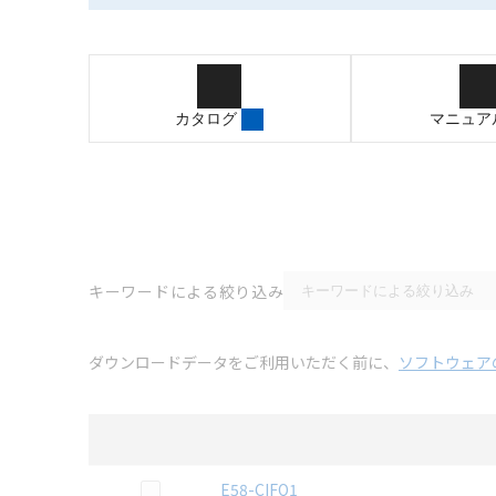
カタログ
マニュア
キーワードによる絞り込み
ダウンロードデータをご利用いただく前に、
ソフトウェア
選択
2D CAD
データのダウンロード資料一覧
この資料を選択
E58-CIFQ1