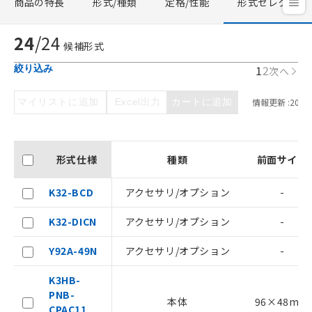
商品の特長
形式/種類
定格/性能
形式セレクタ
24
/
24
候補形式
1
2
絞り込み
次へ
マイリストに追加
Excel出力
カートに追加
情報更新 :
2026/
形式仕様
種類
前面サイズ
K32-BCD
アクセサリ/オプション
-
K32-DICN
アクセサリ/オプション
-
Y92A-49N
アクセサリ/オプション
-
K3HB-
PNB-
本体
96×48mm
CPAC11