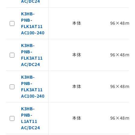
ムロン制御機器販売店・当社販売員に
AC/DC24
ご相談ください。
－
在庫なし(最新の在庫状況につ
オムロン制御機器販売店や当社販売拠
K3HB-
いては、お客様のお取引先、ま
点は「
販売ネットワーク
」をご確認
PNB-
本体
96×48mm
たはお客様担当のオムロン制御
ください。
FLK1AT11
機器販売店・当社販売員にご確
在庫状況および標準価格結果を当社の
AC100-240
認ください)
事前の承諾なく第三者に漏洩または開
示しないようお願いします。
K3HB-
マイパーツ機能（部品リスト作成サー
PNB-
空
受注生産機種、また在庫状況の
本体
96×48mm
ビス）をご利用いただくには、I-Web
FLK3AT11
白
情報を公開していない機種
メンバーズにご登録されている必要が
AC/DC24
あります。
お客様が当ウェブサイト上で当社にご
K3HB-
登録された部品リストについて、当社
PNB-
本体
96×48mm
および当社の共同利用者が、当社の製
FLK3AT11
品・サービスに関するお客様との取
AC100-240
引・商談に必要な範囲で利用すること
をご了承ください。
K3HB-
※当社の共同利用者とは、
"個人情報
PNB-
本体
96×48mm
の共同利用に関して"
の「1.共同利
L1AT11
用者の範囲」に記載されている法人を
AC/DC24
指します。