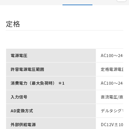
定格
電源電圧
AC100～240V
許容電源電圧範囲
定格電源電圧の
消費電力（最大負荷時） ＊1
AC100～240
入力信号
直流電圧/直流
AD変換方式
デルタシグマ
外部供給電源
DC12V±1