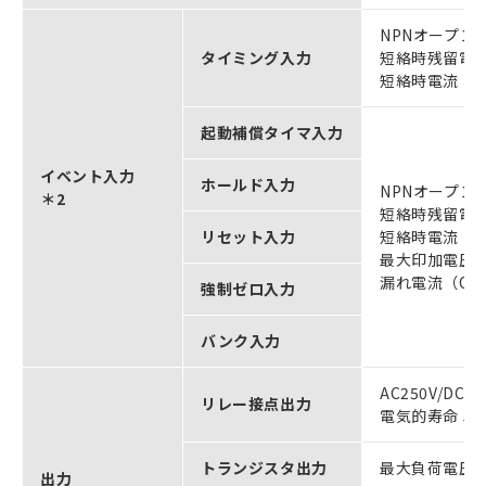
NPNオープン
タイミング入力
短絡時残留電圧
短絡時電流（
起動補償タイマ入力
イベント入力
ホールド入力
NPNオープン
＊2
短絡時残留電圧
リセット入力
短絡時電流（0
最大印加電圧：
漏れ電流（OF
強制ゼロ入力
バンク入力
AC250V/D
リレー接点出力
電気的寿命 5
トランジスタ出力
最大負荷電圧：
出力