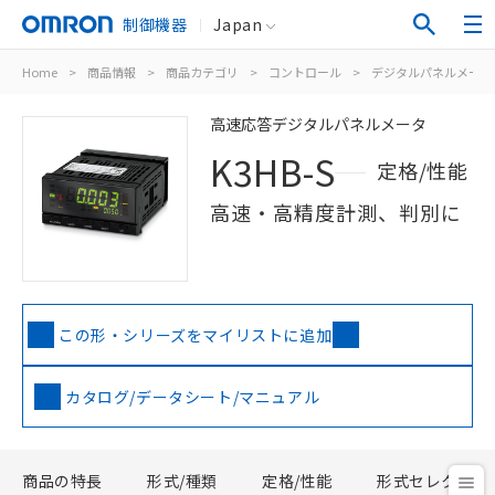
制御機器
Japan
Home
>
商品情報
>
商品カテゴリ
>
コントロール
>
デジタルパネルメータ
高速応答デジタルパネルメータ
K3HB-S
定格/性能
高速・高精度計測、判別に
この形・シリーズをマイリストに追加
カタログ/データシート/マニュアル
商品の特長
形式/種類
定格/性能
形式セレクタ