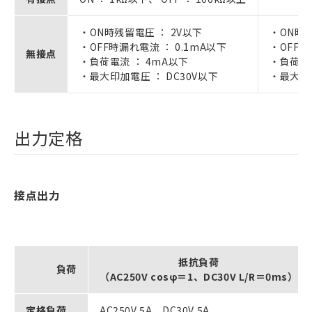
・ON時残留電圧 ： 2V以下
・ON時残
・OFF時漏れ電流 ： 0.1mA以下
・OFF時
無接点
・負荷電流 ： 4mA以下
・負荷電流
・最大印加電圧 ： DC30V以下
・最大印加
出力定格
接点出力
抵抗負荷
負荷
（AC250V cosφ＝1、DC30V L/R＝0ms）
定格負荷
AC250V 5A、DC30V 5A