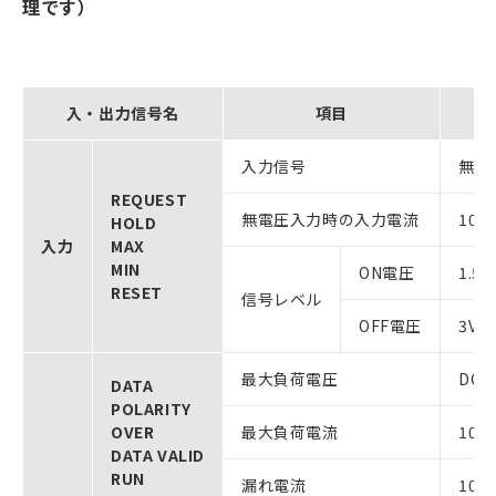
理です）
入・出力信号名
項目
入力信号
無電
REQUEST
無電圧入力時の入力電流
10m
HOLD
入力
MAX
MIN
ON電圧
1.5
RESET
信号レベル
OFF電圧
3V
最大負荷電圧
DC2
DATA
POLARITY
OVER
最大負荷電流
10m
DATA VALID
RUN
漏れ電流
100