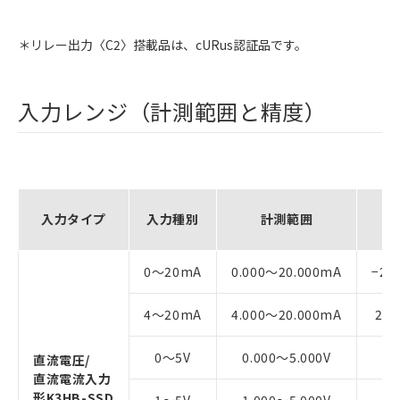
＊リレー出力〈C2〉搭載品は、cURus認証品です。
入力レンジ（計測範囲と精度）
入力タイプ
入力種別
計測範囲
0～20mA
0.000～20.000mA
−2.
4～20mA
4.000～20.000mA
2.0
0～5V
0.000～5.000V
−0
直流電圧/
直流電流入力
形K3HB-SSD