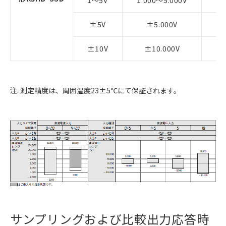
1～5V
1.000～5.000V
0
±5V
±5.000V
±10V
±10.000V
注. 測定精度は、周囲温度23±5℃にて保証されます。
サンプリングおよび比較出力応答時