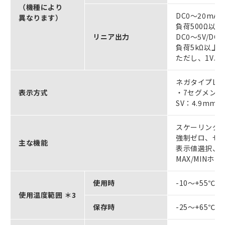
（機種により
DC0～20mA/
異なります）
負荷500Ω以下
リニア出力
DC0～5V/DC1
負荷5kΩ以上、
ただし、1V以
ネガタイプLC
表示方式
・7セグメント
SV：4.9mm
スケーリング
強制ゼロ、ゼ
主な機能
表示値選択、
MAX/MINホ
使用時
-10～+55
使用温度範囲 ＊3
保存時
-25～+65