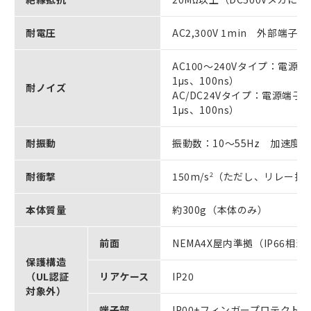
耐電圧
AC2,300V 1min 外部端
AC100～240Vタイプ：電源
1μs、100ns）
耐ノイズ
AC/DC24Vタイプ：電源端子
1μs、100ns）
耐振動
振動数：10～55Hz 加速度：5
耐衝撃
150m/s
2
（ただし、リレー接点は
本体質量
約300g（本体のみ）
前面
NEMA4X屋内準拠（IP66相当
保護構造
（UL認証
リアケース
IP20
対象外）
端子部
IP00+フィンガープロテクト（VD