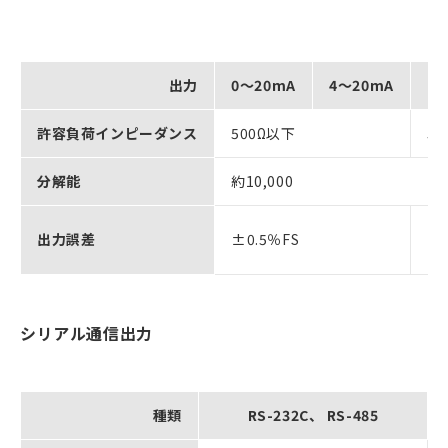
出力
0～20mA
4～20mA
0
許容負荷インピーダンス
500Ω以下
5
分解能
約10,000
±0
出力誤差
±0.5％FS
（
シリアル通信出力
種類
RS-232C、 RS-485