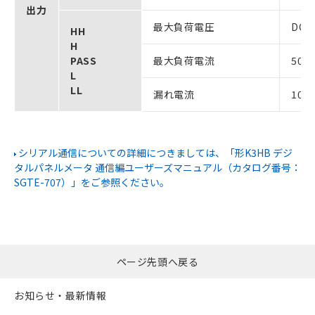
出力
最大負荷電圧
DC2
HH
H
PASS
最大負荷電流
50m
L
LL
漏れ電流
100
シリアル通信についての詳細につきましては、「形K3HB デジ
タルパネルメータ 通信編ユーザーズマニュアル（カタログ番号：
SGTE-707）」をご参照ください。
ページ先頭へ戻る
お知らせ・最新情報