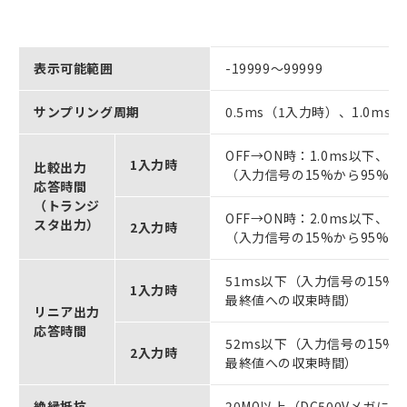
表示可能範囲
-19999～99999
サンプリング周期
0.5ms（1入力時）、1.0ms
OFF→ON時：1.0ms以下、O
1入力時
比較出力
（入力信号の15%から95%
応答時間
（トランジ
OFF→ON時：2.0ms以下、O
スタ出力）
2入力時
（入力信号の15%から95%
51ms以下（入力信号の15%
1入力時
最終値への収束時間）
リニア出力
応答時間
52ms以下（入力信号の15%
2入力時
最終値への収束時間）
絶縁抵抗
20MΩ以上（DC500Vメガにて