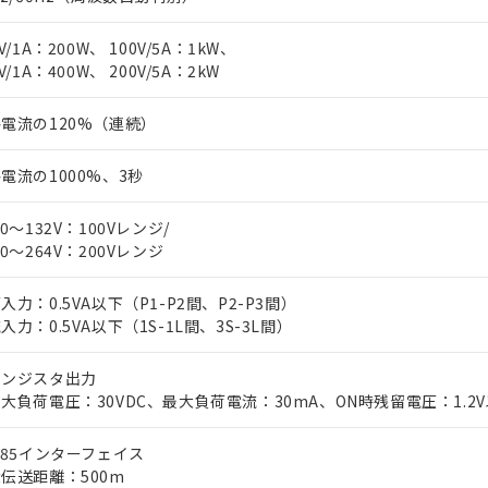
0V/1A：200W、 100V/5A：1kW、
V/1A：400W、 200V/5A：2kW
電流の120%（連続）
電流の1000%、3秒
20～132V：100Vレンジ/
40～264V：200Vレンジ
入力：0.5VA以下（P1-P2間、P2-P3間）
入力：0.5VA以下（1S-1L間、3S-3L間）
ランジスタ出力
大負荷電圧：30VDC、最大負荷電流：30mA、ON時残留電圧：1.2V
485インターフェイス
伝送距離：500m