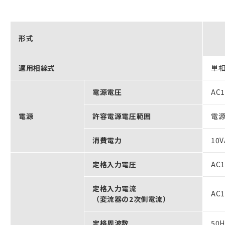
形式
適用相線式
単相
電源電圧
AC
電源
許容電源電圧範囲
電源
消費電力
10
定格入力電圧
AC
定格入力電流
AC
（変流器の2次側電流）
定格周波数
50