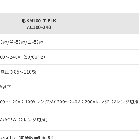
形KM100-T-FLK
AC100-240
2線/単相3線/三相3線
100～240V（50/60Hz）
電圧の85～110%
VA以下
100～120V：100Vレンジ/AC200～240V：200Vレンジ（2レンジ切
1A/AC5A（2レンジ切換）
Hz/60Hz（周波数自動判別）