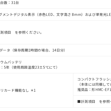
台数：31台
グメントデジタル表示（赤色LED、文字高さ 8mm）および単発光L
計測項目 を参照ください。
0データ（保存周期1時間の場合、14日分）
チウムバッテリ
：5年（使用周囲温度23±5℃にて）
コンパクトフラッシュ
（本体には同梱して
推奨品：形HMC-EF1
リカード機能なし ＊1
■計測項目 を参照