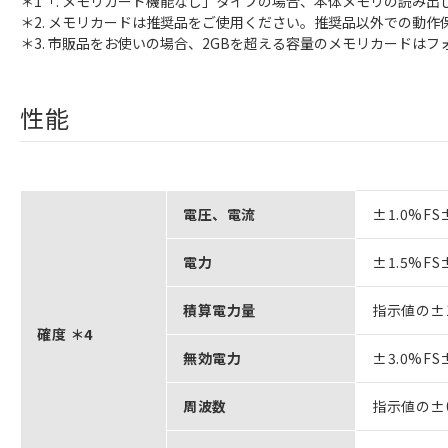
＊1「. メモリカード機能なし」タイプの場合、本体メモリの読み
＊2. メモリカードは推奨品をご使用ください。推奨品以外での動作
＊3. 市販品をお使いの場合、2GBを超える容量のメモリカードは
性能
電圧、電流
±1.0%F
電力
±1.5%F
積算電力量
指示値の±
確度 ＊4
無効電力
±3.0%F
周波数
指示値の±0.