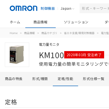
制御機器
Japan
ホーム
商品情報
ソリューション
ダ
Home
>
商品情報
>
商品カテゴリ
>
省エネ支援/環境対策機器
>
電力監
電力量モニタ
KM100
2020年03月 受注終了
使用電力量の簡単モニタリングで
商品の特長
形式/種類
定格/性能
形式仕様一覧
定格