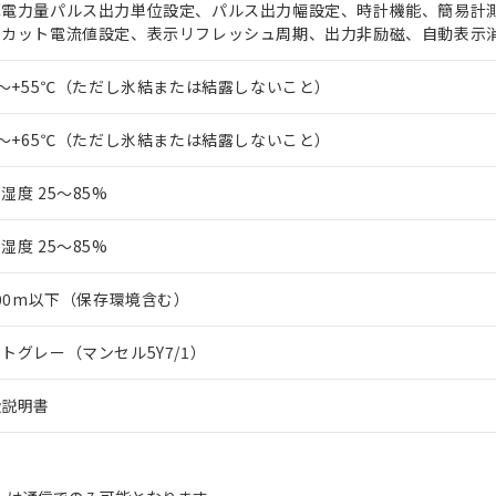
算電力量パルス出力単位設定、パルス出力幅設定、時計機能、簡易計
ーカット電流値設定、表示リフレッシュ周期、出力非励磁、自動表示
0～+55℃（ただし氷結または結露しないこと）
5～+65℃（ただし氷結または結露しないこと）
湿度 25～85%
湿度 25～85%
000m以下（保存環境含む）
トグレー（マンセル5Y7/1）
扱説明書