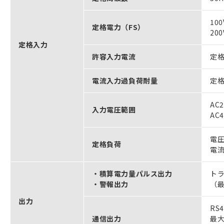
10
定格電力（FS）
200
定格入力
許容入力電流
定格
電流入力過負荷耐量
定格
AC
入力電圧範囲
AC
電圧
定格負荷
電流
・積算電力量パルス出力
ト
・警報出力
（最
出力
RS
通信出力
最大