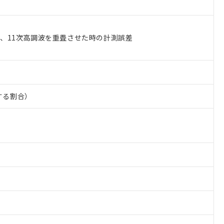
9、11次高調波を重畳させた時の計測誤差
する割合）