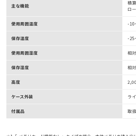
積
主な機能
ロ
使用周囲温度
-1
保存温度
-2
使用周囲湿度
相対
保存湿度
相対
高度
2,
ケース外装
ライ
付属品
取