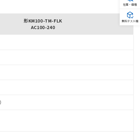
在庫・価格
形KM100-TM-FLK
無料テスト機
AC100-240
換）