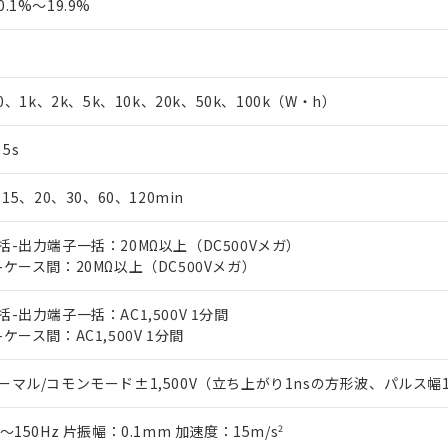
.1%～19.9%
0、1k、2k、5k、10k、20k、50k、100k（W・h）
、5s
15、20、30、60、120min
-出力端子一括：20MΩ以上（DC500Vメガ）
ケース間：20MΩ以上（DC500Vメガ）
-出力端子一括：AC1,500V 1分間
ケース間：AC1,500V 1分間
マル/コモンモード±1,500V（立ち上がり1nsの方形波、パルス幅1μs
～150Hz 片振幅：0.1mm 加速度：15m/s
2