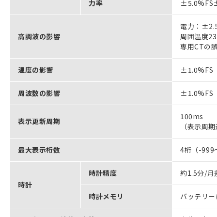
力率
±5.0%FS±
電力：±2.5
高調波の影響
周囲温度2
専用CTの
温度の影響
±1.0%
周波数の影響
±1.0%
100ms
表示更新周期
（表示周期
最大表示桁数
4桁（-999
時計精度
約1.5分/
時計
時計メモリ
バッテリー