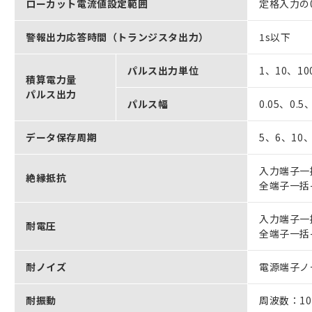
ローカット電流値設定範囲
定格入力の0
警報出力応答時間（トランジスタ出力）
1s以下
パルス出力単位
1、10、10
積算電力量
パルス出力
パルス幅
0.05、0.5
データ保存周期
5、6、10、
入力端子一括
絶縁抵抗
全端子一括-
入力端子一括
耐電圧
全端子一括-
耐ノイズ
電源端子ノー
耐振動
周波数：10