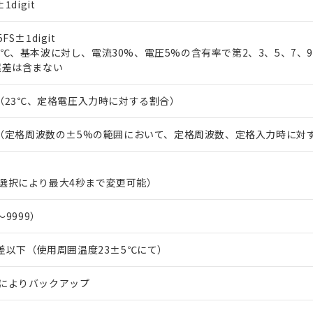
1digit
FS±1digit
3℃、基本波に対し、電流30%、電圧5%の含有率で第2、3、5、7、
誤差は含まない
FS（23℃、定格電圧入力時に対する割合）
FS（定格周波数の±5%の範囲において、定格周波数、定格入力時に対
選択により最大4秒まで変更可能）
～9999）
月差以下（使用周囲温度23±5℃にて）
によりバックアップ