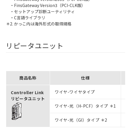
・FinsGateway Version3（PCI-CLK版）
・セットアップ診断ユーティリティ
・C言語ライブラリ
＊2. かっこ内は海外形式の取得規格
リピータユニット
商品名称
仕様
ワイヤ-ワイヤタイプ
形
Controller Link
リピータユニット
ワイヤ-光（H-PCF）タイプ ＊1
形
ワイヤ-光（GI）タイプ ＊2
形