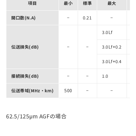
項目
最小
標準
最大
開口数(N.A)
−
0.21
−
3.0Lf
0
伝送損失(dB)
−
−
3.0Lf+0.2
0
3.0Lf+0.4
L
接続損失(dB)
−
−
1.0
λ
伝送帯域(MHz・km)
500
−
−
λ
62.5/125μm AGFの場合