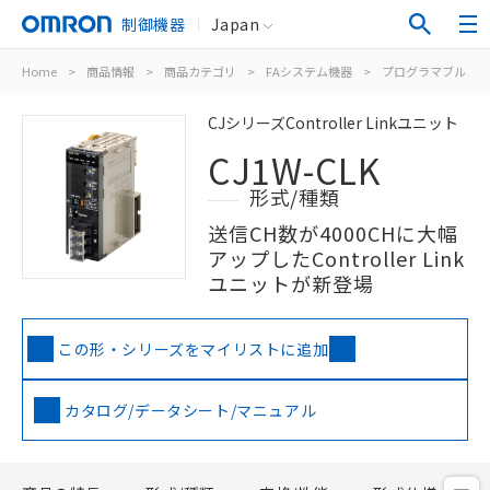
制御機器
Japan
Home
>
商品情報
>
商品カテゴリ
>
FAシステム機器
>
プログラマブルコン
CJシリーズController Linkユニット
CJ1W-CLK
形式/種類
送信CH数が4000CHに大幅
アップしたController Link
ユニットが新登場
この形・シリーズをマイリストに追加
カタログ/データシート/マニュアル