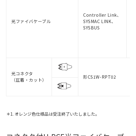
Controller Link、
①
光ファイバケーブル
SYSMAC LINK、
②
SYSBUS
③
④
⑤
⑥
光コネクタ
形CS1W-RPT02
（圧着・カット）
＊1. オレンジ色仕様品は受注終了いたしました。