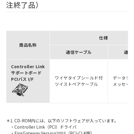
注終了品）
仕様
商品名称
通信ケーブル
通信
Controller Link
サポートボード
ワイヤタイプシールド付
データリ
PCIバス I/F
ツイストペアケーブル
メッセー
＊1. CD-ROM内には、以下のソフトウェアが入っています。
・Controller Link（PCI）ドライバ
・FinsGateway Version2003（PCI-CLK版）