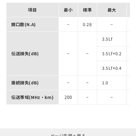
項目
最小
標準
最大
開口数(N.A)
−
0.28
−
3.5Lf
0
伝送損失(dB)
−
−
3.5Lf+0.2
0
3.5Lf+0.4
L
接続損失(dB)
−
−
1.0
λ
伝送帯域(MHz・km)
200
−
−
λ
ページ先頭へ戻る