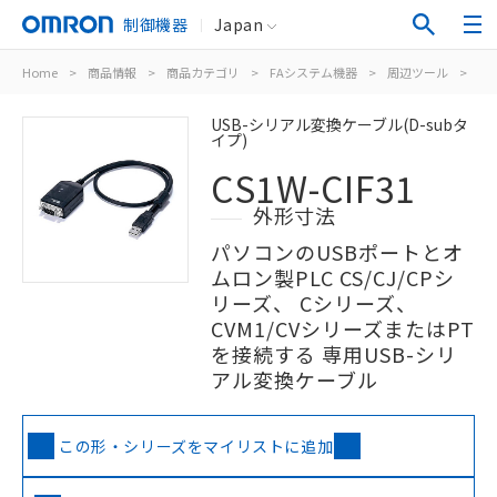
制御機器
Japan
Home
>
商品情報
>
商品カテゴリ
>
FAシステム機器
>
周辺ツール
>
CS1
USB-シリアル変換ケーブル(D-subタ
イプ)
CS1W-CIF31
外形寸法
パソコンのUSBポートとオ
ムロン製PLC CS/CJ/CPシ
リーズ、 Cシリーズ、
CVM1/CVシリーズまたはPT
を接続する 専用USB-シリ
アル変換ケーブル
この形・シリーズをマイリストに追加