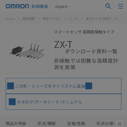
制御機器
Japan
Home
>
商品情報
>
商品カテゴリ
>
センサ
>
変位センサ/測長センサ
>
スマートセンサ 高精度接触タイプ
ZX-T
ダウンロード資料一覧
非接触では困難な高精度計
測を実現
この形・シリーズをマイリストに追加
カタログ/データシート/マニュアル
商品の特長
形式/種類
定格/性能
形式仕様一覧