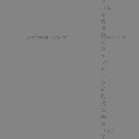
サ
（高
精
度
接
触
この資料を選択
取扱説明書（現品票）
2015/07/02
式
タ
イ
プ）
セ
ン
サ
部
取
扱
説
明
書
（日/
英