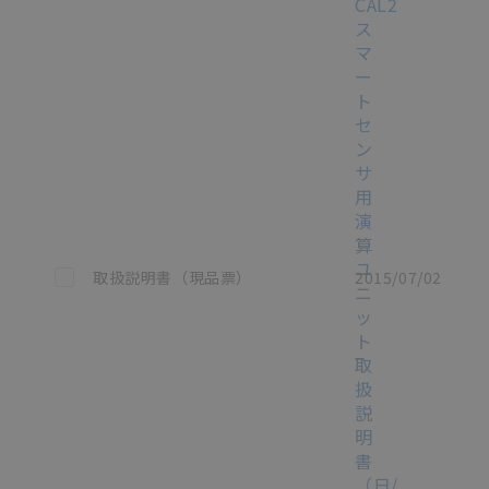
CAL2
ス
マ
ー
ト
セ
ン
サ
用
演
算
ユ
この資料を選択
取扱説明書（現品票）
2015/07/02
ニ
ッ
ト
取
扱
説
明
書
（日/