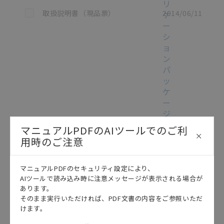
リ
この資料を選択
取扱説明書（現品票）
2014/06/11
ケ
ー
シ
ョ
ン
パ
ッ
ケ
ー
ジ
取
マニュアルPDFのAIツールでのご利
扱
用時のご注意
説
明
書
マニュアルPDFのセキュリティ設定により、
/
AIツールで読み込み時に注意メッセージが表示される場合が
1636436-
8B
[306.8KB]
あります。
そのまま実行いただければ、PDF文書の内容をご参照いただ
けます。
ZX-
TDA□□