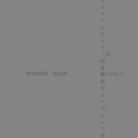
ス
マ
ー
ト
セ
ン
サ
（高
精
度
この資料を選択
取扱説明書（現品票）
2014/06/11
接
触
式
タ
イ
プ）
セ
ン
サ
部