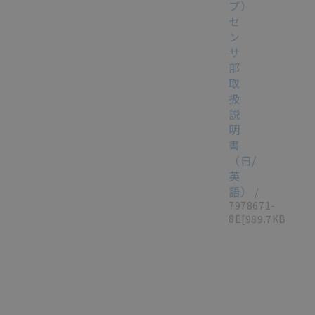
プ）
セ
ン
サ
部
取
扱
説
明
書
（日/
英
語）
/
7978671-
8E
[989.7KB]