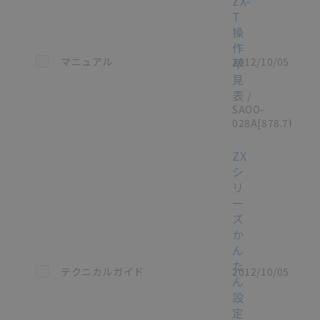
ZX-
T
操
作
この資料を選択
マニュアル
2012/10/05
早
見
表
/
SAOO-
028A
[878.7KB]
ZX
シ
リ
ー
ズ
か
ん
た
この資料を選択
テクニカルガイド
2012/10/05
ん
設
定