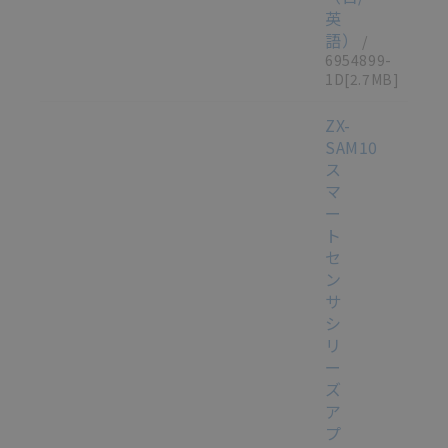
英
語）
/
6954899-
1D
[2.7MB]
ZX-
SAM10
ス
マ
ー
ト
セ
ン
サ
シ
リ
ー
ズ
ア
プ