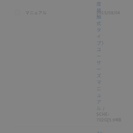
度
接
この資料を選択
マニュアル
2015/08/04
触
式
タ
イ
プ）
ユ
ー
ザ
ー
ズ
マ
ニ
ュ
ア
ル
/
SCHE-
702G
[5.9MB]