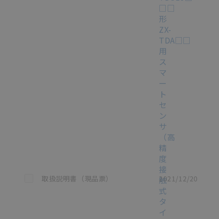
□□
形
ZX-
TDA□□
用
ス
マ
ー
ト
セ
ン
サ
（高
精
度
接
この資料を選択
取扱説明書（現品票）
2021/12/20
触
式
タ
イ