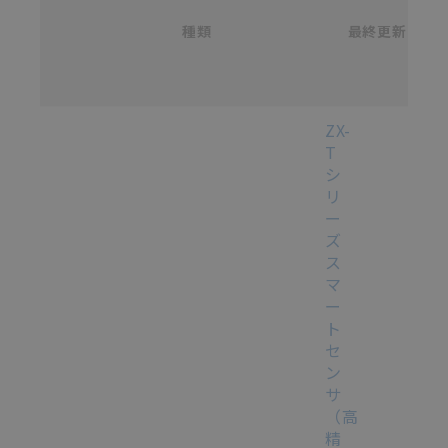
/
カ
種類
タ
最終更新
選択
ロ
グ
番
号
各種マニュアル・テクニカルガイド・取扱説明書のダウンロード
ZX-
T
シ
リ
ー
ズ
ス
マ
ー
ト
セ
ン
サ
（高
精