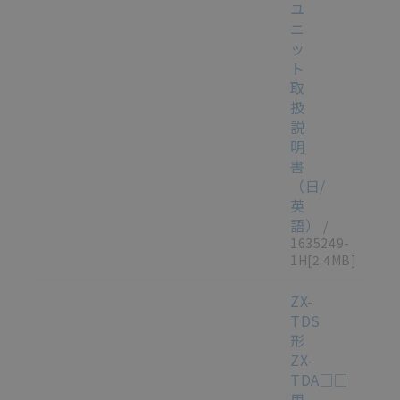
ユ
ニ
ッ
ト
取
扱
説
明
書
（日/
英
語）
/
1635249-
1H
[2.4MB]
ZX-
TDS
形
ZX-
TDA□□
用