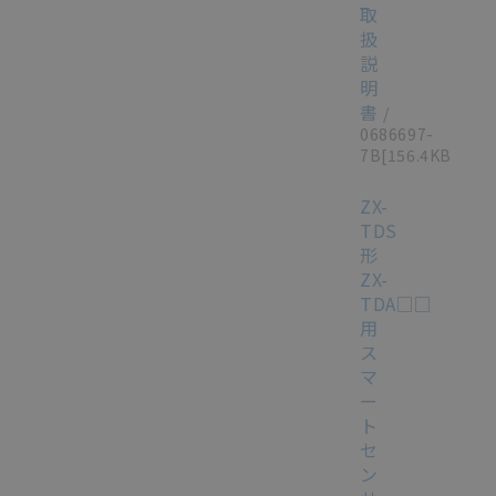
取
扱
説
明
書
/
0686697-
7B
[156.4KB]
ZX-
TDS
形
ZX-
TDA□□
用
ス
マ
ー
ト
セ
ン