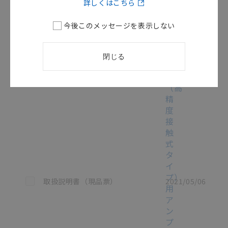
詳しくはこちら
ス
マ
今後このメッセージを表示しない
ー
ト
セ
閉じる
ン
サ
（高
精
度
接
触
式
タ
イ
プ）
この資料を選択
取扱説明書（現品票）
2021/05/06
用
ア
ン
プ