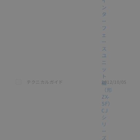
イ
ン
タ
ー
フ
ェ
ー
ス
ユ
ニ
ッ
ト
この資料を選択
テクニカルガイド
2012/10/05
編
（形
ZX-
SF）
CJ
シ
リ
ー
ズ