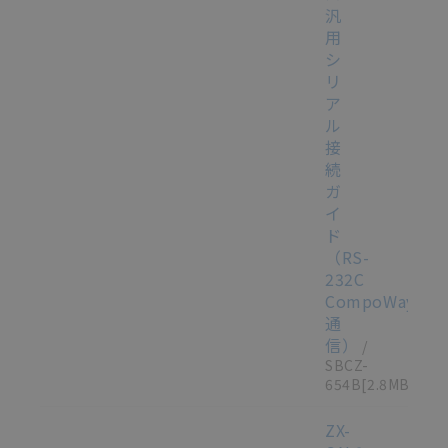
汎
用
シ
リ
ア
ル
接
続
ガ
イ
ド
（RS-
232C
CompoWay/F
通
信）
/
SBCZ-
654B
[2.8MB]
ZX-