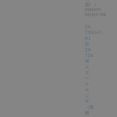
語）
/
0686690-
0A
[304.7KB]
ZX-
TDS04T-
H1
形
ZX-
TDA
用
ス
マ
ー
ト
セ
ン
サ
（高
精