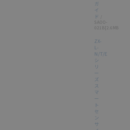
ガ
イ
ド
/
SAOO-
021B
[2.6MB]
ZX-
L-
N/T/E
シ
リ
ー
ズ
ス
マ
ー
ト
セ
ン
サ