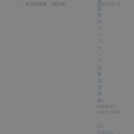
度
この資料を選択
取扱説明書（現品票）
2014/06/11
接
触
式
タ
イ
プ）
セ
ン
サ
部
取
扱
説
明
書
/
0686692-
6A
[26.5KB]
ZX-
TDS10□-