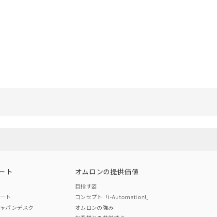
ート
オムロンの提供価値
目指す姿
ポート
コンセプト「i-Automation!」
ジャパンデスク
オムロンの強み