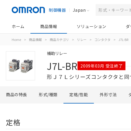
制御機器
Japan
ホーム
商品情報
ソリューション
ダ
Home
>
商品情報
>
商品カテゴリ
>
リレー
>
コンタクタ
>
J7L-BR
補助リレー
J7L-BR
2009年03月 受注終了
形Ｊ７Ｌシリーズコンタクタと同
商品の特長
形式/種類
定格/性能
外形寸法
定格