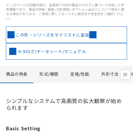
※ このページの記載内容は、生産終了以前の製品カタログに基づいて作成した参
考情報であり、製品の特長 / 価格 / 対応規格 / オプション品などについて現状と異
なる場合があります。ご使用に際してはシステム適合性や安全性をご確認くださ
い。
この形・シリーズをマイリストに追加
カタログ/データシート/マニュアル
商品の特長
形式/種類
定格/性能
外形寸法
シンプルなシステムで高画質の拡大観察が始め
られます
Basic Setting