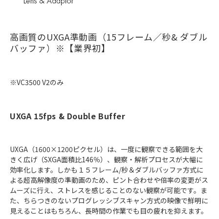
高画質のUXGA準動画（15フレーム／秒& ダブル
バッファ）※【業界初】
※VC3500 V2のみ
UXGA 15fps & Double Buffer
UXGA（1600×1200ピクセル）は、一度に観察できる範囲を大
きく広げ（SXGA面積比146％）、観察・解析プロセスが大幅に
効率化します。しかも１５フレーム/秒＆ダブルバッファ方式に
よる超高解像度の準動画のため、ピント合わせや倍率の変更がス
ムーズに行え、ストレスを感じることのない観察が可能です。ま
た、ちらつきのないプログレッシブスキャン方式の映像で鮮明に
見えることはもちろん、長時間の作業でも目の疲れを抑えます。