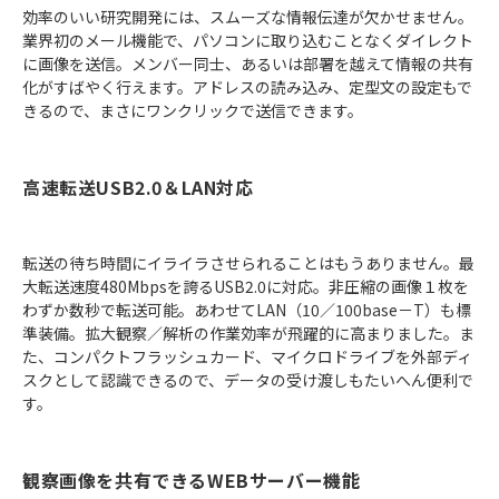
効率のいい研究開発には、スムーズな情報伝達が欠かせません。
業界初のメール機能で、パソコンに取り込むことなくダイレクト
に画像を送信。メンバー同士、あるいは部署を越えて情報の共有
化がすばやく行えます。アドレスの読み込み、定型文の設定もで
きるので、まさにワンクリックで送信できます。
高速転送USB2.0＆LAN対応
転送の待ち時間にイライラさせられることはもうありません。最
大転送速度480Mbpsを誇るUSB2.0に対応。非圧縮の画像１枚を
わずか数秒で転送可能。あわせてLAN（10／100base－T）も標
準装備。拡大観察／解析の作業効率が飛躍的に高まりました。ま
た、コンパクトフラッシュカード、マイクロドライブを外部ディ
スクとして認識できるので、データの受け渡しもたいへん便利で
す。
観察画像を共有できるWEBサーバー機能