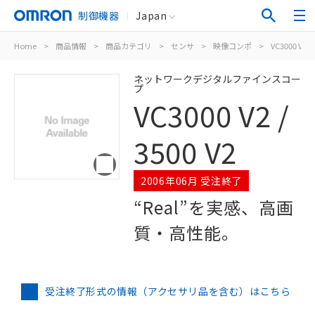
制御機器
Japan
Home
>
商品情報
>
商品カテゴリ
>
センサ
>
映像コンポ
>
VC3000 V2 / 
ネットワークデジタルファインスコー
プ
VC3000 V2 /
3500 V2
2006年06月 受注終了
“Real”を実感、高画
質・高性能。
受注終了形式の情報（アクセサリ品を含む）はこちら