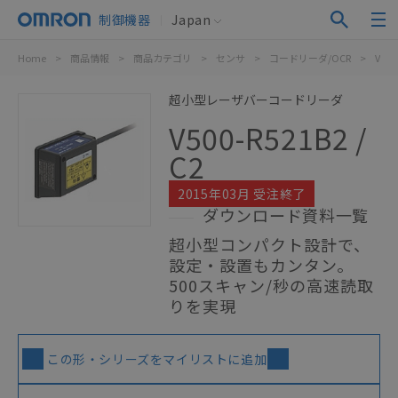
制御機器
Japan
Home
>
商品情報
>
商品カテゴリ
>
センサ
>
コードリーダ/OCR
>
V500-
超小型レーザバーコードリーダ
V500-R521B2 /
C2
2015年03月 受注終了
ダウンロード資料一覧
超小型コンパクト設計で、
設定・設置もカンタン。
500スキャン/秒の高速読取
りを実現
この形・シリーズをマイリストに追加