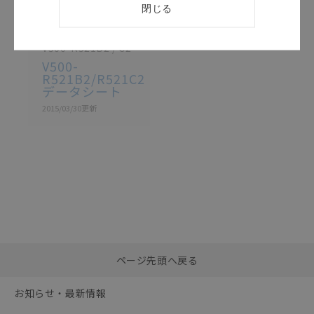
このカタログを選択
閉じる
カタログ
日本語
V500-R521B2 / C2
V500-
R521B2/R521C2
データシート
2015/03/30
更新
選択したファイルを一
0
ページ先頭へ戻る
括ダウンロード
選択可能容量：
0.0
MB /
100
MB
お知らせ・最新情報
リセット