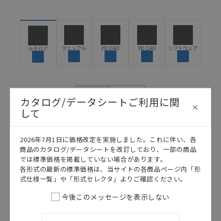
ください。以下の内容をご承諾の上、ご利用ください。
お客様が本製品を人命や財産に重大な危険を及ぼすよ
うな用途に使用される場合には、システム全体として
危険を知らせたり、冗長設計により必要な安全性を確
保できるよう設計されていること、および本製品が全
マニュアル
2D CAD
3D CAD
ソフトウェア
カタログ
体の中で意図した用途に対して適切に配電・設置され
ていることを、必ず事前に確認してください。
カタログ/マニュアルに記載されているアプリケーショ
ン事例は参考用ですので、ご採用に際しては機器・装
日本語
English
カタログ/データシートご利用に関
置の機能や安全性をご確認のうえご使用ください。・
して
商品に接続される推奨機器等、現在では入手困難なも
のもそのまま記載しています。・誤字、脱字が含まれ
ている可能性がありますがご容赦ください。
2026年7月1日に価格改定を実施しました。これに伴い、各
記載されているサービス内容や連絡先等は作成当時の
商品のカタログ/データシートを改訂しており、一部の商品
ものであり、変更・改定させていただいている可能性
では標準価格を掲載していない場合があります。
があります。改めて当サイトの掲載内容をご確認のう
各形式の最新の標準価格は、当サイトの各商品ページ内「形
え、ご用命下さいますようお願いいたします。
式仕様一覧」や「形式セレクタ」よりご確認ください。
今後このメッセージを表示しない