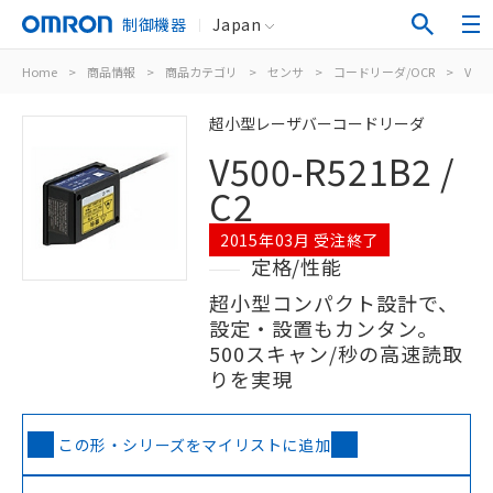
制御機器
Japan
Home
>
商品情報
>
商品カテゴリ
>
センサ
>
コードリーダ/OCR
>
V500-
超小型レーザバーコードリーダ
V500-R521B2 /
C2
2015年03月 受注終了
定格/性能
超小型コンパクト設計で、
設定・設置もカンタン。
500スキャン/秒の高速読取
りを実現
この形・シリーズをマイリストに追加