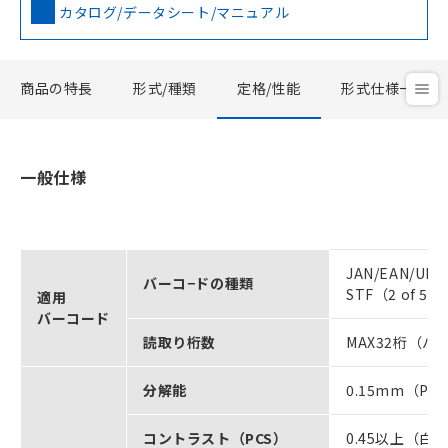
カタログ/データシート/マニュアル
商品の特長
形式/種類
定格/性能
形式仕様一覧
一般仕様
JAN/EAN/UP
バーコ−ドの種類
STF（2 of 5
適用
バーコード
読取り桁数
MAX32桁（
分解能
0.15mm（PCS
コントラスト（PCS）
0.45以上（白