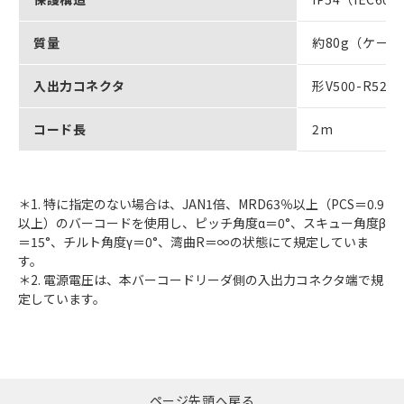
質量
約80g（ケー
入出力コネクタ
形V500-R52
コード長
2m
＊1. 特に指定のない場合は、JAN1倍、MRD63％以上（PCS＝0.9
以上）のバーコードを使用し、ピッチ角度α＝0°、スキュー角度β
＝15°、チルト角度γ＝0°、湾曲R＝∞の状態にて規定していま
す。
＊2. 電源電圧は、本バーコードリーダ側の入出力コネクタ端で規
定しています。
ページ先頭へ戻る