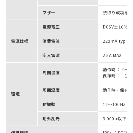
ブザー
読取り成功を
電源電圧
DC5V±10％ ＊
電源仕様
消費電流
220mA typ .
突入電流
2.5A MAX
動作時 ： 0～＋
周囲温度
保存時 ： −1
周囲湿度
動作時・保存時
環境
耐振動
12～100Hz 19
耐外乱光
3,000lx以
保護構造
IP54（IEC60