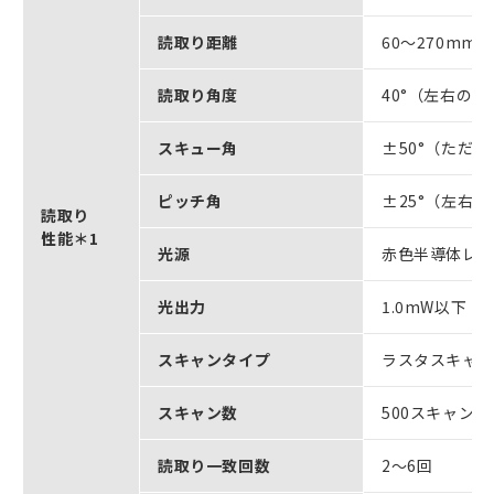
読取り距離
60～270mm
読取り角度
40°（左右の
スキュー角
±50°（ただし
ピッチ角
±25°（左右25
読取り
性能＊1
光源
赤色半導体レー
光出力
1.0mW以下（
スキャンタイプ
ラスタスキャ
スキャン数
500スキャン/
読取り一致回数
2～6回