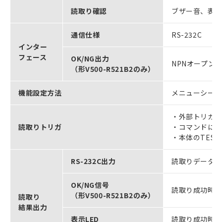
読取り確認
ブザー音、表示
通信仕様
RS-232C
インター
フェース
OK/NG出力
NPNオープンコ
（形V500-R521B2のみ）
機能設定方法
メニューシー
・外部トリガ
読取りトリガ
・コマンドによる
・本体のTES
RS-232C出力
読取りデータ
OK/NG信号
読取り成功時は
（形V500-R521B2のみ）
読取り
結果出力
表示LED
読取り成功時はO