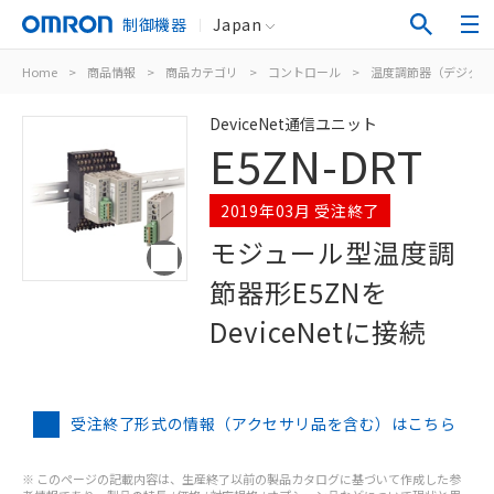
制御機器
Japan
Home
>
商品情報
>
商品カテゴリ
>
コントロール
>
温度調節器（デジタル
DeviceNet通信ユニット
E5ZN-DRT
2019年03月 受注終了
モジュール型温度調
節器形E5ZNを
DeviceNetに接続
受注終了形式の情報（アクセサリ品を含む）はこちら
※ このページの記載内容は、生産終了以前の製品カタログに基づいて作成した参