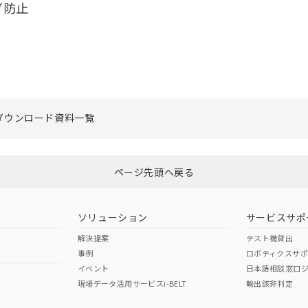
グ防止
ダウンロード資料一覧
ページ先頭へ戻る
ソリューション
サービスサポ
解決提案
テスト機貸出
事例
ロボティクスサ
イベント
日本語相談窓口
現場データ活用サービスi-BELT
輸出該非判定