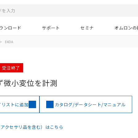
ウンロード
サポート
セミナ
オムロンの
>
E4DA
月 受注終了
ず微小変位を計測
イリストに追加
カタログ/データシート/マニュアル
（アクセサリ品を含む）はこちら