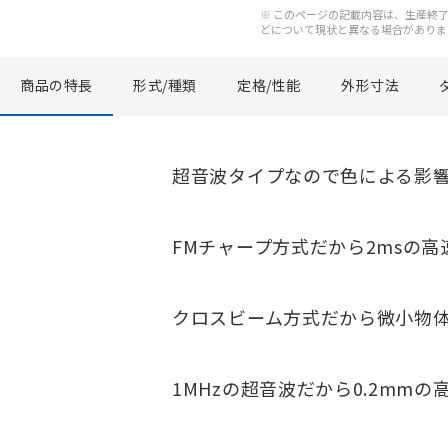
※ このページの記載内容は、生産終了以
どについて現状と異なる場合がありま
商品の特長
形式/種類
定格/性能
外形寸法
超音波タイプなので色による影
FMチャープ方式だから2msの高
クロスビーム方式だから微小物
1MHzの超音波だから0.2mmの