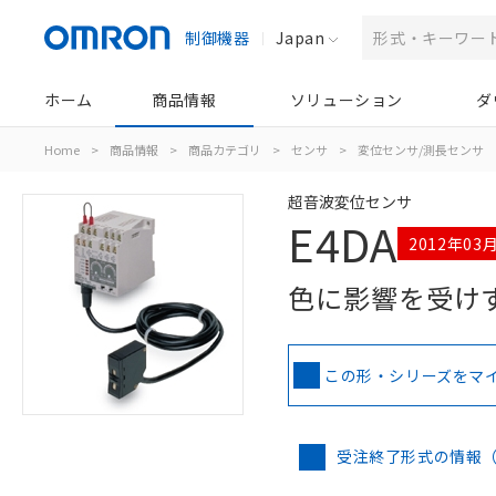
制御機器
Japan
ホーム
商品情報
ソリューション
ダ
Home
>
商品情報
>
商品カテゴリ
>
センサ
>
変位センサ/測長センサ
超音波変位センサ
E4DA
2012年03
色に影響を受け
この形・シリーズをマ
受注終了形式の情報