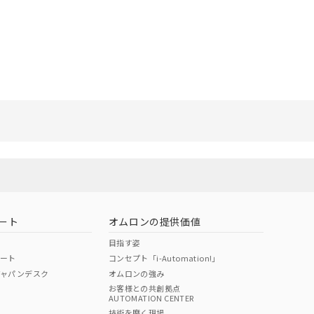
ート
オムロンの提供価値
目指す姿
ポート
コンセプト「i-Automation!」
ジャパンデスク
オムロンの強み
お客様との共創拠点
AUTOMATION CENTER
技術を磨く現場