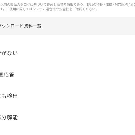
前の製品カタログに基づいて作成した参考情報であり、製品の特長 / 価格 / 対応規格 / 
す。ご使用に際してはシステム適合性や安全性をご確認ください。
ダウンロード資料一覧
響がない
速応答
体も検出
高分解能