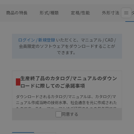
商品の特長
形式/種類
定格/性能
外形寸法
ログイン / 新規登録
いただくと、マニュアル / CAD /
会員限定のソフトウェアをダウンロードすることが
できます。
生産終了品のカタログ/マニュアルのダウン
ロードに際してのご承諾事項
ダウンロードされるカタログ/マニュアルは、カタログ/マ
ニュアル作成当時の技術水準、社会通念を元に作成された
ものです。また、マニュアルはご使用のための参考用です
同意する
ので、ご使用にあたっての安全性については十分にご配慮
ください。以下の内容をご承諾の上、ご利用ください。
お客様が本製品を人命や財産に重大な危険を及ぼすよ