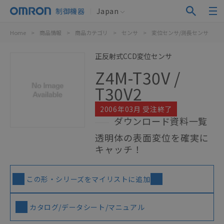
制御機器
Japan
Home
>
商品情報
>
商品カテゴリ
>
センサ
>
変位センサ/測長センサ
>
正反射式CCD変位センサ
Z4M-T30V /
T30V2
2006年03月 受注終了
ダウンロード資料一覧
透明体の表面変位を確実に
キャッチ！
この形・シリーズをマイリストに追加
カタログ/データシート/マニュアル