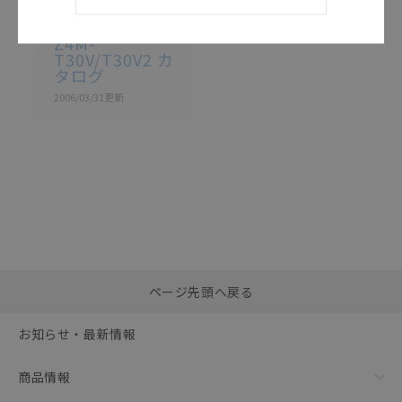
SCHA-013A
Z4M-
T30V/T30V2 カ
タログ
2006/03/31
更新
選択したファイルを一
0
ページ先頭へ戻る
括ダウンロード
選択可能容量：
0.0
MB /
100
MB
お知らせ・最新情報
リセット
商品情報