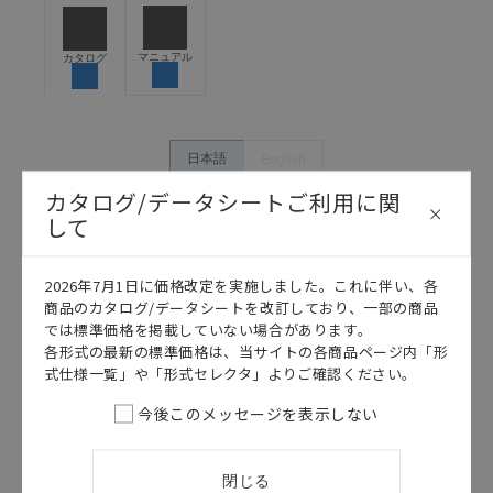
うな用途に使用される場合には、システム全体として
危険を知らせたり、冗長設計により必要な安全性を確
保できるよう設計されていること、および本製品が全
マニュアル
カタログ
体の中で意図した用途に対して適切に配電・設置され
ていることを、必ず事前に確認してください。
カタログ/マニュアルに記載されているアプリケーショ
ン事例は参考用ですので、ご採用に際しては機器・装
日本語
English
置の機能や安全性をご確認のうえご使用ください。・
カタログ/データシートご利用に関
商品に接続される推奨機器等、現在では入手困難なも
のもそのまま記載しています。・誤字、脱字が含まれ
して
ている可能性がありますがご容赦ください。
記載されているサービス内容や連絡先等は作成当時の
2026年7月1日に価格改定を実施しました。これに伴い、各
ものであり、変更・改定させていただいている可能性
商品のカタログ/データシートを改訂しており、一部の商品
があります。改めて当サイトの掲載内容をご確認のう
では標準価格を掲載していない場合があります。
え、ご用命下さいますようお願いいたします。
各形式の最新の標準価格は、当サイトの各商品ページ内「形
式仕様一覧」や「形式セレクタ」よりご確認ください。
今後このメッセージを表示しない
このカタログを選択
閉じる
カタログ
日本語