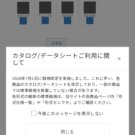
うな用途に使用される場合には、システム全体として
危険を知らせたり、冗長設計により必要な安全性を確
保できるよう設計されていること、および本製品が全
マニュアル
2D CAD
3D CAD
カタログ
体の中で意図した用途に対して適切に配電・設置され
ていることを、必ず事前に確認してください。
カタログ/マニュアルに記載されているアプリケーショ
ン事例は参考用ですので、ご採用に際しては機器・装
日本語
English
置の機能や安全性をご確認のうえご使用ください。・
カタログ/データシートご利用に関
商品に接続される推奨機器等、現在では入手困難なも
のもそのまま記載しています。・誤字、脱字が含まれ
して
ている可能性がありますがご容赦ください。
記載されているサービス内容や連絡先等は作成当時の
2026年7月1日に価格改定を実施しました。これに伴い、各
ものであり、変更・改定させていただいている可能性
商品のカタログ/データシートを改訂しており、一部の商品
があります。改めて当サイトの掲載内容をご確認のう
では標準価格を掲載していない場合があります。
え、ご用命下さいますようお願いいたします。
各形式の最新の標準価格は、当サイトの各商品ページ内「形
式仕様一覧」や「形式セレクタ」よりご確認ください。
今後このメッセージを表示しない
このカタログを選択
閉じる
カタログ
日本語