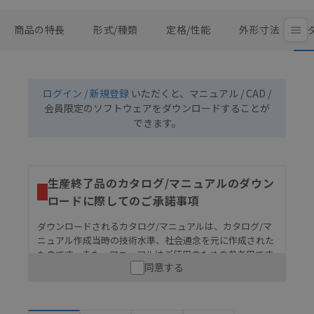
商品の特長
形式/種類
定格/性能
外形寸法
ログイン / 新規登録
いただくと、マニュアル / CAD /
会員限定のソフトウェアをダウンロードすることが
できます。
生産終了品のカタログ/マニュアルのダウン
ロードに際してのご承諾事項
ダウンロードされるカタログ/マニュアルは、カタログ/マ
ニュアル作成当時の技術水準、社会通念を元に作成された
ものです。また、マニュアルはご使用のための参考用です
同意する
ので、ご使用にあたっての安全性については十分にご配慮
ください。以下の内容をご承諾の上、ご利用ください。
お客様が本製品を人命や財産に重大な危険を及ぼすよ