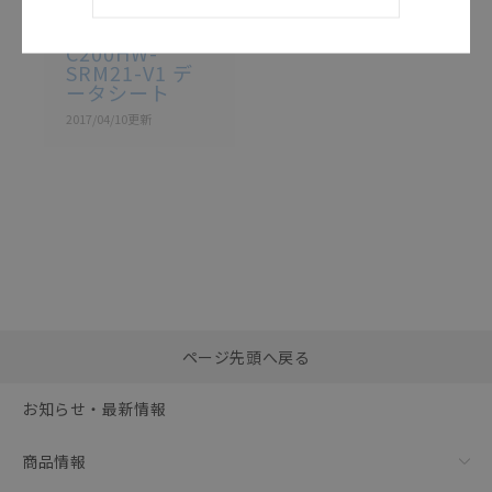
SCEJ-002L
C200HW-
SRM21-V1 デ
ータシート
2017/04/10
更新
選択したファイルを一
0
ページ先頭へ戻る
括ダウンロード
選択可能容量：
0.0
MB /
100
MB
お知らせ・最新情報
リセット
商品情報