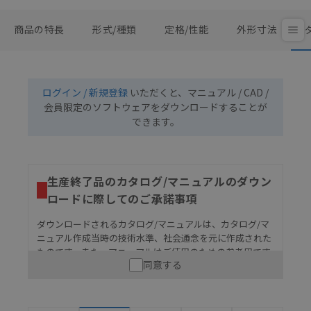
商品の特長
形式/種類
定格/性能
外形寸法
ログイン / 新規登録
いただくと、マニュアル / CAD /
会員限定のソフトウェアをダウンロードすることが
できます。
生産終了品のカタログ/マニュアルのダウン
ロードに際してのご承諾事項
ダウンロードされるカタログ/マニュアルは、カタログ/マ
ニュアル作成当時の技術水準、社会通念を元に作成された
ものです。また、マニュアルはご使用のための参考用です
同意する
ので、ご使用にあたっての安全性については十分にご配慮
ください。以下の内容をご承諾の上、ご利用ください。
お客様が本製品を人命や財産に重大な危険を及ぼすよ