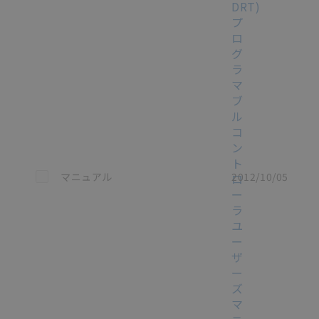
DRT)
プ
ロ
グ
ラ
マ
ブ
ル
コ
ン
ト
この資料を選択
マニュアル
2012/10/05
ロ
ー
ラ
ユ
ー
ザ
ー
ズ
マ