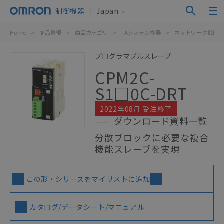
制御機器
Japan
Home
>
商品情報
>
商品カテゴリ
>
FAシステム機器
>
ネットワーク機器
プログラマブルスレーブ
CPM2C-
S1□0C-DRT
2022年08月 受注終了
ダウンロード資料一覧
分散ブロックに必要な複合
機能スレーブを実現
この形・シリーズをマイリストに追加
カタログ/データシート/マニュアル