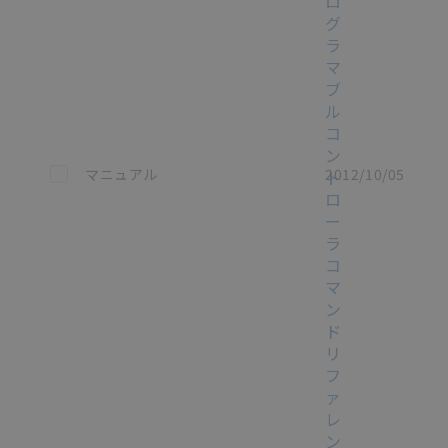
ロ
グ
ラ
マ
ブ
ル
コ
ン
この資料を選択
マニュアル
2012/10/05
ト
ロ
ー
ラ
コ
マ
ン
ド
リ
フ
ァ
レ
ン