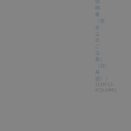
説
明
書
（安
全
上
の
ご
注
意）
（日/
英
語）
/
2139713-
4C
[6.0MB]