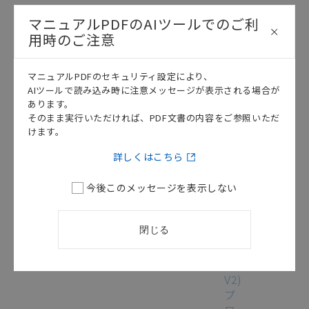
ユ
マニュアルPDFのAIツールでのご利
ー
用時のご注意
ザ
ー
ズ
マニュアルPDFのセキュリティ設定により、
マ
AIツールで読み込み時に注意メッセージが表示される場合が
ニ
あります。
ュ
そのまま実行いただければ、PDF文書の内容をご参照いただ
ア
けます。
ル
/
詳しくはこちら
SBCB-
302L
[6.2MB]
今後このメッセージを表示しない
CPM1,
CPM1A,
閉じる
CPM2A,
CPM2C,
SRM1(-
V2)
プ