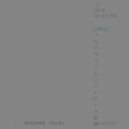
ス
/
SBCB-
301J
[3.2MB]
CPM2C
プ
ロ
グ
ラ
マ
ブ
ル
コ
ン
ト
ロ
ー
ラ
取
この資料を選択
取扱説明書（現品票）
2018/10/15
扱