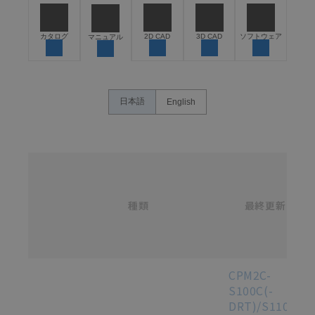
うな用途に使用される場合には、システム全体として
危険を知らせたり、冗長設計により必要な安全性を確
保できるよう設計されていること、および本製品が全
カタログ
2D CAD
3D CAD
ソフトウェア
マニュアル
体の中で意図した用途に対して適切に配電・設置され
ていることを、必ず事前に確認してください。
カタログ/マニュアルに記載されているアプリケーショ
ン事例は参考用ですので、ご採用に際しては機器・装
日本語
English
置の機能や安全性をご確認のうえご使用ください。・
商品に接続される推奨機器等、現在では入手困難なも
のもそのまま記載しています。・誤字、脱字が含まれ
ている可能性がありますがご容赦ください。
名
称
記載されているサービス内容や連絡先等は作成当時の
/
ものであり、変更・改定させていただいている可能性
カ
種類
タ
最終更新
があります。改めて当サイトの掲載内容をご確認のう
選択
ロ
え、ご用命下さいますようお願いいたします。
グ
番
号
各種マニュアル・テクニカルガイド・取扱説明書のダウンロード
CPM2C-
S100C(-
DRT)/S110C(-