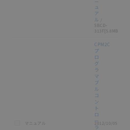
ニ
ュ
ア
ル
/
SBCD-
313F
[5.8MB]
CPM2C
プ
ロ
グ
ラ
マ
ブ
ル
コ
ン
ト
ロ
ー
この資料を選択
マニュアル
2012/10/05
ラ