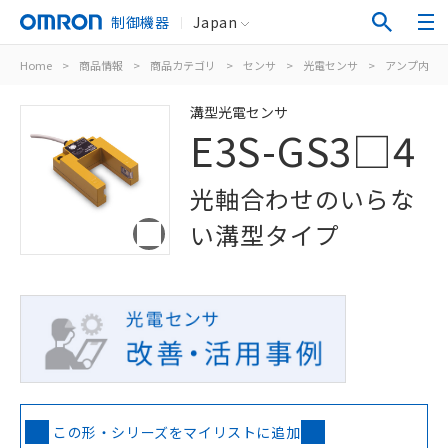
制御機器
Japan
Home
>
商品情報
>
商品カテゴリ
>
センサ
>
光電センサ
>
アンプ内蔵
溝型光電センサ
E3S-GS3□4
光軸合わせのいらな
い溝型タイプ
この形・シリーズをマイリストに追加