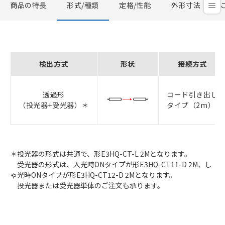
商品の特長
形式/種類
定格/性能
外形寸法
検出方式
形状
接続方式
透過形
コード引き出し
（投光器+受光器）＊
タイプ（2m）
＊投光器の形式は共通で、形E3HQ-CT-L 2Mとなります。
受光器の形式は、入光時ONタイプが形E3HQ-CT11-D 2M、し
ゃ光時ONタイプが形E3HQ-CT12-D 2Mとなります。
投光器または受光器単体のご注文も承ります。