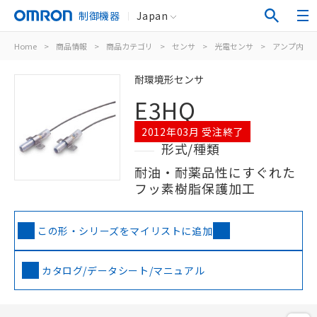
制御機器
Japan
Home
>
商品情報
>
商品カテゴリ
>
センサ
>
光電センサ
>
アンプ内蔵
耐環境形センサ
E3HQ
2012年03月 受注終了
形式/種類
耐油・耐薬品性にすぐれた
フッ素樹脂保護加工
この形・シリーズをマイリストに追加
カタログ/データシート/マニュアル