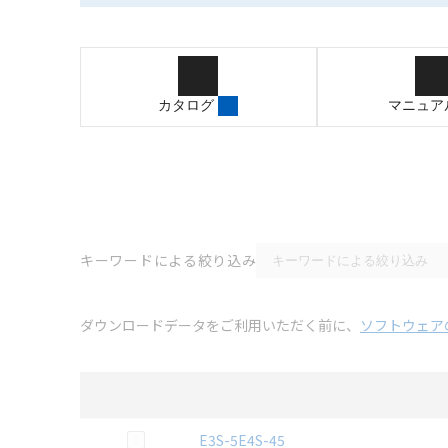
カタログ
マニュア
キーワードによる絞り込み
ダウンロードデータをご利用いただく前に、
ソフトウェア
選択
2D CAD
データのダウンロード資料一覧
この資料を選択
E3S-5E4S-45