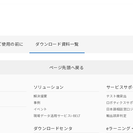
ご使用の前に
ダウンロード資料一覧
選択したファイルを一括ダウンロード
0
選択可能容量：
0.0
MB /
100
MB
ページ先頭へ戻る
ソリューション
サービスサポ
解決提案
テスト機貸出
事例
ロボティクスサ
イベント
日本語相談窓口
現場データ活用サービスi-BELT
輸出該非判定
ダウンロードセンタ
eラーニング