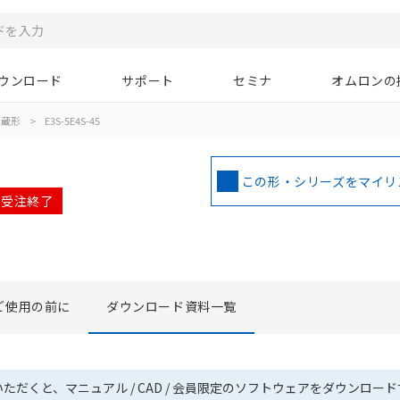
ウンロード
サポート
セミナ
オムロンの
内蔵形
>
E3S-5E4S-45
この形・シリーズをマイリ
月 受注終了
ご使用の前に
ダウンロード資料一覧
いただくと、マニュアル / CAD / 会員限定のソフトウェアをダウンロー