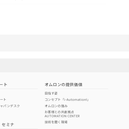
リセット
ート
オムロンの提供価値
目指す姿
ポート
コンセプト「i-Automation!」
ジャパンデスク
オムロンの強み
お客様との共創拠点
AUTOMATION CENTER
技術を磨く現場
・セミナ