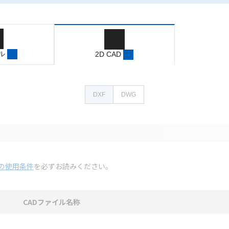
ル
2D CAD
DXF
DWG
の使用条件
を必ずお読みください。
CADファイル名称