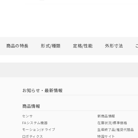
商品の特長
形式/種類
定格/性能
外形寸法
お知らせ・最新情報
商品情報
センサ
新商品情報
FAシステム機器
在庫状況/標準価格
モーション/ドライブ
生産終了品/推奨代替品
ロボティクス
特設サイト