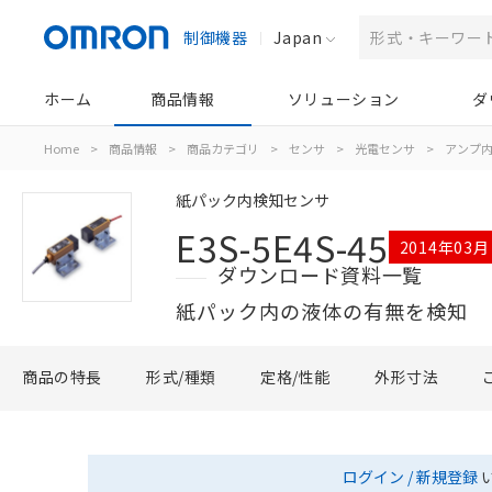
制御機器
Japan
ホーム
商品情報
ソリューション
ダ
Home
>
商品情報
>
商品カテゴリ
>
センサ
>
光電センサ
>
アンプ
紙パック内検知センサ
E3S-5E4S-45
2014年03
ダウンロード資料一覧
紙パック内の液体の有無を検知
商品の特長
形式/種類
定格/性能
外形寸法
ログイン / 新規登録