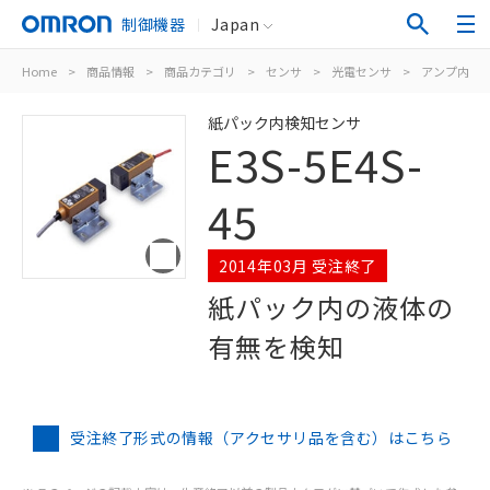
制御機器
Japan
Home
>
商品情報
>
商品カテゴリ
>
センサ
>
光電センサ
>
アンプ内蔵
紙パック内検知センサ
E3S-5E4S-
45
2014年03月 受注終了
紙パック内の液体の
有無を検知
受注終了形式の情報（アクセサリ品を含む）はこちら