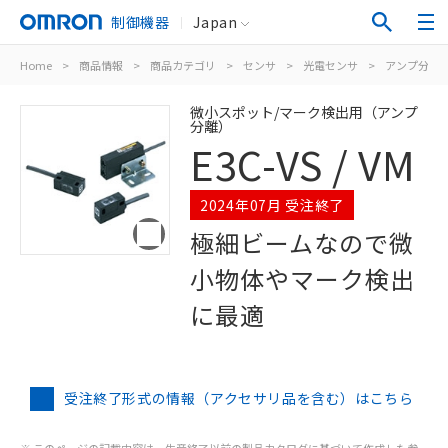
制御機器
Japan
Home
>
商品情報
>
商品カテゴリ
>
センサ
>
光電センサ
>
アンプ分離
微小スポット/マーク検出用（アンプ
分離）
E3C-VS / VM
2024年07月 受注終了
極細ビームなので微
小物体やマーク検出
に最適
受注終了形式の情報（アクセサリ品を含む）はこちら