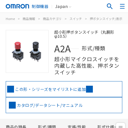
制御機器
Japan
Home
>
商品情報
>
商品カテゴリ
>
スイッチ
>
押ボタンスイッチ/表示灯
超小形押ボタンスイッチ（丸胴形
φ10.5）
A2A
形式/種類
超小形マイクロスイッチを
内蔵した高性能、押ボタン
スイッチ
この形・シリーズをマイリストに追加
カタログ/データシート/マニュアル
商品の特長
形式/種類
定格/性能
形式仕様一覧