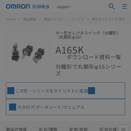
制御機器
Japan
Home
>
商品情報
>
商品カテゴリ
>
スイッチ
>
押ボタンスイッチ/表示灯
キー形セレクタスイッチ（分離形）
（丸胴形φ16）
A165K
ダウンロード資料一覧
分離形で丸胴形φ16シリー
ズ
この形・シリーズをマイリストに追加
カタログ/データシート/マニュアル
商品の特長
形式/種類
定格/性能
形式仕様一覧