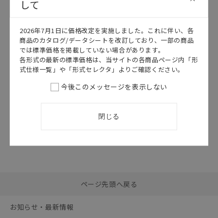
して
このカタログを選択
2026年7月1日に価格改定を実施しました。これに伴い、各
カタログ
日本語
商品のカタログ/データシートを改訂しており、一部の商品
A165K
では標準価格を掲載していない場合があります。
A165K データ
各形式の最新の標準価格は、当サイトの各商品ページ内「形
シート
式仕様一覧」や「形式セレクタ」よりご確認ください。
2026/07/01
更新
今後このメッセージを表示しない
閉じる
選択したファイルを一
0
ページ先頭へ戻る
括ダウンロード
選択可能容量：
0.0
MB /
100
MB
お知らせ・最新情報
リセット