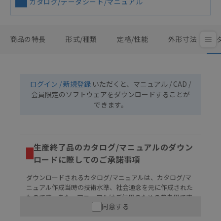
カタログ/データシート/マニュアル
商品の特長
形式/種類
定格/性能
外形寸法
ログイン / 新規登録
いただくと、マニュアル / CAD /
会員限定のソフトウェアをダウンロードすることが
できます。
生産終了品のカタログ/マニュアルのダウン
ロードに際してのご承諾事項
ダウンロードされるカタログ/マニュアルは、カタログ/マ
ニュアル作成当時の技術水準、社会通念を元に作成された
ものです。また、マニュアルはご使用のための参考用です
同意する
ので、ご使用にあたっての安全性については十分にご配慮
ください。以下の内容をご承諾の上、ご利用ください。