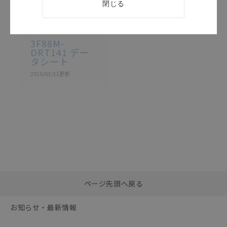
閉じる
カタログ
日本語
3F88M-DRT141
3F88M-
DRT141 デー
タシート
2010/03/31
更新
選択したファイルを一
0
ページ先頭へ戻る
括ダウンロード
選択可能容量：
0.0
MB /
100
MB
お知らせ・最新情報
リセット