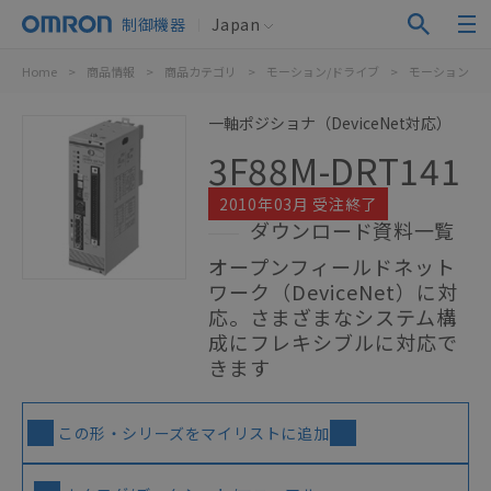
制御機器
Japan
Home
>
商品情報
>
商品カテゴリ
>
モーション/ドライブ
>
モーション/位
一軸ポジショナ（DeviceNet対応）
3F88M-DRT141
2010年03月 受注終了
ダウンロード資料一覧
オープンフィールドネット
ワーク（DeviceNet）に対
応。さまざまなシステム構
成にフレキシブルに対応で
きます
この形・シリーズをマイリストに追加