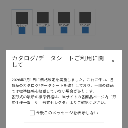
お客様が本製品を人命や財産に重大な危険を及ぼすよ
うな用途に使用される場合には、システム全体として
危険を知らせたり、冗長設計により必要な安全性を確
保できるよう設計されていること、および本製品が全
マニュアル
2D CAD
3D CAD
カタログ
体の中で意図した用途に対して適切に配電・設置され
ていることを、必ず事前に確認してください。
カタログ/マニュアルに記載されているアプリケーショ
ン事例は参考用ですので、ご採用に際しては機器・装
日本語
English
カタログ/データシートご利用に関
置の機能や安全性をご確認のうえご使用ください。・
商品に接続される推奨機器等、現在では入手困難なも
して
のもそのまま記載しています。・誤字、脱字が含まれ
ている可能性がありますがご容赦ください。
2026年7月1日に価格改定を実施しました。これに伴い、各
記載されているサービス内容や連絡先等は作成当時の
商品のカタログ/データシートを改訂しており、一部の商品
ものであり、変更・改定させていただいている可能性
では標準価格を掲載していない場合があります。
があります。改めて当サイトの掲載内容をご確認のう
各形式の最新の標準価格は、当サイトの各商品ページ内「形
え、ご用命下さいますようお願いいたします。
式仕様一覧」や「形式セレクタ」よりご確認ください。
今後このメッセージを表示しない
このカタログを選択