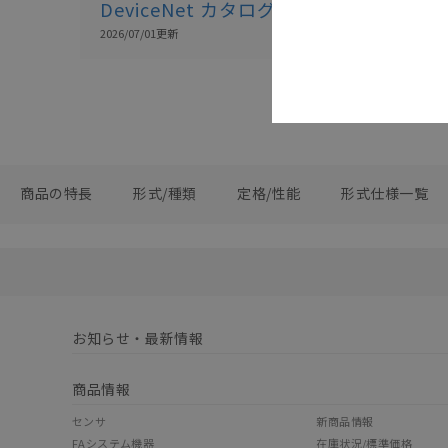
DeviceNet カタログ
2026/07/01
更新
商品の特長
形式/種類
定格/性能
形式仕様一覧
お知らせ・最新情報
商品情報
センサ
新商品情報
FAシステム機器
在庫状況/標準価格