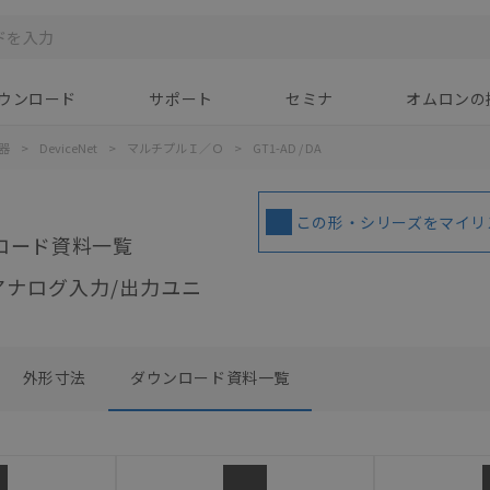
ウンロード
サポート
セミナ
オムロンの
器
>
DeviceNet
>
マルチプルＩ／Ｏ
>
GT1-AD / DA
この形・シリーズをマイリ
ロード資料一覧
アナログ入力/出力ユニ
外形寸法
ダウンロード資料一覧