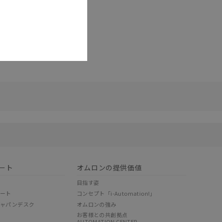
リセット
ート
オムロンの提供価値
目指す姿
ポート
コンセプト「i-Automation!」
ジャパンデスク
オムロンの強み
お客様との共創拠点
AUTOMATION CENTER