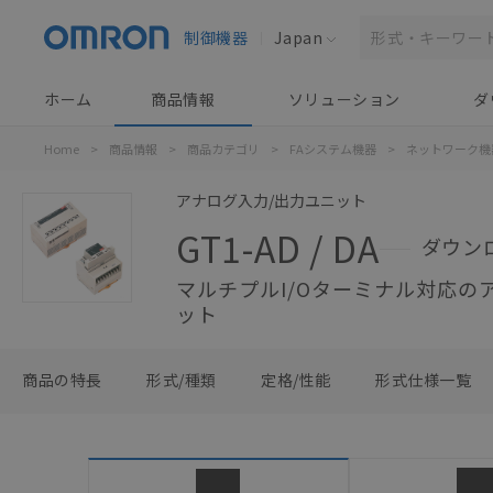
制御機器
Japan
ホーム
商品情報
ソリューション
ダ
Home
>
商品情報
>
商品カテゴリ
>
FAシステム機器
>
ネットワーク機
アナログ入力/出力ユニット
GT1-AD / DA
ダウン
マルチプルI/Oターミナル対応の
ット
商品の特長
形式/種類
定格/性能
形式仕様一覧