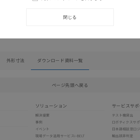
閉じる
外形寸法
ダウンロード資料一覧
選択したファイルを一括ダウンロード
0
選択可能容量：
0.0
MB /
100
MB
ページ先頭へ戻る
ソリューション
サービスサポ
解決提案
テスト機貸出
事例
ロボティクスサ
イベント
日本語相談窓口
現場データ活用サービスi-BELT
輸出該非判定