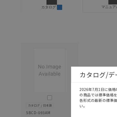
マニュア
カタログ
カタログ/
2026年7月1日に
の商品では標準価格
このカタログを選択
各形式の最新の標準
い。
カタログ
日本語
SBCD-093AM