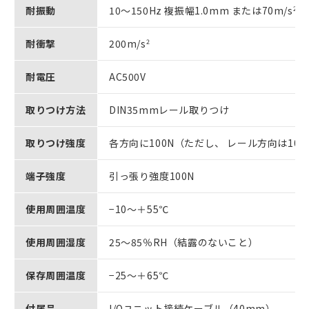
耐振動
10～150Hz 複振幅1.0mm または70m/s
2
耐衝撃
200m/s
2
耐電圧
AC500V
取りつけ方法
DIN35mmレール取りつけ
取りつけ強度
各方向に100N（ただし、 レール方向は10
端子強度
引っ張り強度100N
使用周囲温度
−10～＋55℃
使用周囲湿度
25～85％RH（結露のないこと）
保存周囲温度
−25～＋65℃
付属品
I/Oユニット接続ケーブル（40mm）