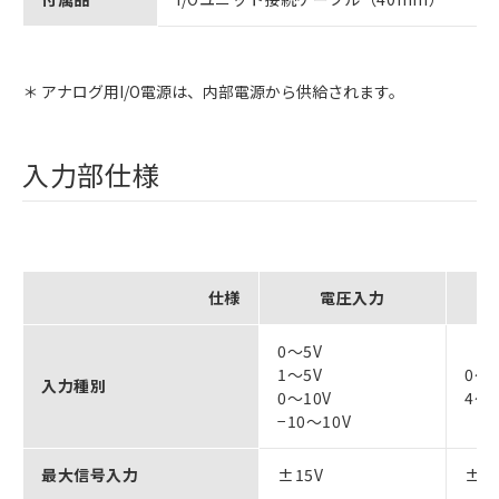
＊ アナログ用I/O電源は、内部電源から供給されます。
入力部仕様
仕様
電圧入力
0～5V
1～5V
0～
入力種別
0～10V
4～
−10～10V
最大信号入力
±15V
±3