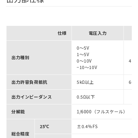
仕様
電圧入力
0～5V
1～5V
出力種別
0～10V
4～
−10～10V
出力許容負荷抵抗
5kΩ以上
60
出力インピーダンス
0.5Ω以下
分解能
1/6000（フルスケール）
25℃
±0.4％FS
総合精度