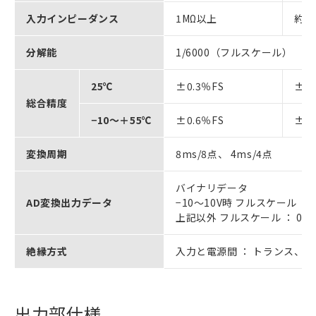
入力インピーダンス
1MΩ以上
約25
分解能
1/6000（フルスケール）
25℃
±0.3％FS
±0.
総合精度
−10～＋55℃
±0.6％FS
±0.
変換周期
8ms/8点、 4ms/4点
バイナリデータ
AD変換出力データ
−10～10V時 フルスケール ： F
上記以外 フルスケール ： 000
絶縁方式
入力と電源間 ： トランス、 
出力部仕様