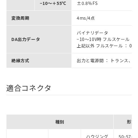
−10～＋55℃
±0.8％FS
変換周期
4ms/4点
バイナリデータ
DA出力データ
−10～10V時 フルスケール ： F
上記以外 フルスケール ： 000
絶縁方式
出力と電源間 ： トランス、 
適合コネクタ
種別
形式
ハウジング
50-57-9