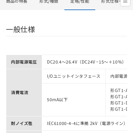
商品の特長
形式/種類
定格/性能
形式仕様一覧
一般仕様
内部電源電圧
DC20.4～26.4V（DC24V −15～＋10％） ＊
I/Oユニットインタフェース
内部電源
形GT1-AD
消費電流
形GT1-AD
50mA以下
形GT1-DA
形GT1-DA
耐ノイズ性
IEC61000-4-4に準拠 2kV（電源ライン）