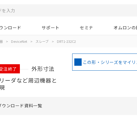
ウンロード
サポート
セミナ
オムロンの
器
>
DeviceNet
>
スレーブ
>
DRT1-232C2
この形・シリーズをマイリ
外形寸法
 受注終了
ードリーダなど周辺機器と
実現
ダウンロード資料一覧