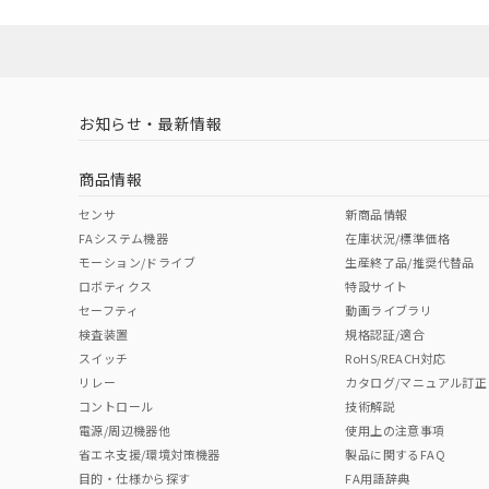
お知らせ・最新情報
商品情報
センサ
新商品情報
FAシステム機器
在庫状況/標準価格
モーション/ドライブ
生産終了品/推奨代替品
ロボティクス
特設サイト
セーフティ
動画ライブラリ
検査装置
規格認証/適合
スイッチ
RoHS/REACH対応
リレー
カタログ/マニュアル訂正
コントロール
技術解説
電源/周辺機器他
使用上の注意事項
省エネ支援/環境対策機器
製品に関するFAQ
目的・仕様から探す
FA用語辞典