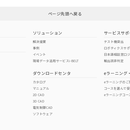
ページ先頭へ戻る
ソリューション
サービスサポ
解決提案
テスト機貸出
事例
ロボティクスサ
イベント
日本語相談窓口
現場データ活用サービスi-BELT
輸出該非判定
ダウンロードセンタ
eラーニング
カタログ
eラーニングのご
マニュアル
コースを選んで受
2D CAD
eラーニングコー
3D CAD
電気制御CAD
ソフトウェア