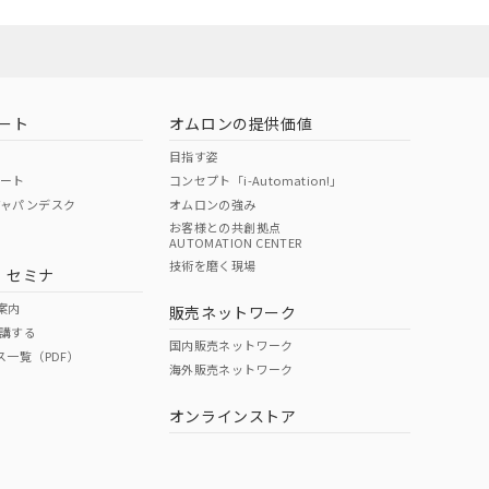
ート
オムロンの提供価値
目指す姿
ポート
コンセプト「i-Automation!」
ジャパンデスク
オムロンの強み
お客様との共創拠点
AUTOMATION CENTER
技術を磨く現場
・セミナ
案内
販売ネットワーク
講する
国内販売ネットワーク
ス一覧（PDF）
海外販売ネットワーク
オンラインストア