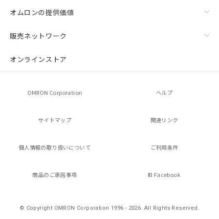
認ください)
事前の承諾なく第三者に漏洩または開
オムロンの提供価値
示しないようお願いします。
マイパーツ機能（部品リスト作成サー
空
受注生産機種、また在庫状況の
販売ネットワーク
ビス）をご利用いただくには、I-Web
白
情報を公開していない機種
メンバーズにご登録されている必要が
あります。
オンラインストア
お客様が当ウェブサイト上で当社にご
登録された部品リストについて、当社
および当社の共同利用者が、当社の製
OMRON Corporation
ヘルプ
品・サービスに関するお客様との取
引・商談に必要な範囲で利用すること
をご了承ください。
サイトマップ
関連リンク
※当社の共同利用者とは、
"個人情報
の共同利用に関して"
の「1.共同利
個人情報の
取り扱いについて
ご利用条件
用者の範囲」に記載されている法人を
指します。
商品のご承諾事項
Facebook
© Copyright OMRON Corporation 1996 - 2026.
All Rights Reserved.