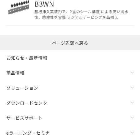
B3WN
本サービスは、当社制御機器事業取扱
基板挿入実装形で、2重のシール構造 による高い防水
商品の当社在庫状況および標準価格
性、防塵性を実現 ラジアルテーピングを品揃え
(税抜)を提供させていただくもので
す。
当社制御機器事業取扱商品の中には、
本サービスの対象外となる商品もある
ページ先頭へ戻る
ことをご了承ください。
在庫状況および標準価格照会結果は、
お知らせ・最新情報
記載している更新日時点での社内デー
記
タに基づき作成されるものであり、閲
説明
号
覧された時点での実際の在庫および標
商品情報
準価格とは異なる場合があることをご
了承ください。
○
一定数以上の在庫あり
ソリューション
正式な納期状況および標準価格はお客
様のお取引先、またはお客様担当のオ
△
一定数には満たないが在庫あり
ダウンロードセンタ
ムロン制御機器販売店・当社販売員に
ご相談ください。
－
在庫なし(最新の在庫状況につ
サービスサポート
オムロン制御機器販売店や当社販売拠
いては、お客様のお取引先、ま
点は「
販売ネットワーク
」をご確認
たはお客様担当のオムロン制御
ください。
eラーニング・セミナ
機器販売店・当社販売員にご確
在庫状況および標準価格結果を当社の