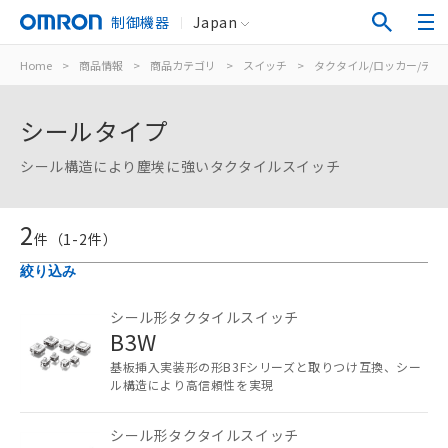
制御機器
Japan
Home
>
商品情報
>
商品カテゴリ
>
スイッチ
>
タクタイル/ロッカー/ディ
シールタイプ
シール構造により塵埃に強いタクタイルスイッチ
2
件（
1
-
2
件）
絞り込み
シール形タクタイルスイッチ
B3W
ご利用条件
基板挿入実装形の形B3Fシリーズと取りつけ互換、シー
ル構造により高信頼性を実現
以下の条件をお読みいただき、同意のうえ
ご利用ください。
シール形タクタイルスイッチ