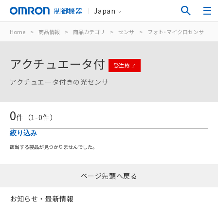
制御機器
Japan
Home
>
商品情報
>
商品カテゴリ
>
センサ
>
フォト･マイクロセンサ
>
アクチュエータ付
受注終了
アクチュエータ付きの光センサ
0
ご利用条件
件（
1
-
0
件）
絞り込み
以下の条件をお読みいただき、同意のうえ
該当する製品が見つかりませんでした。
ご利用ください。
本サービスは、当社制御機器事業取扱
ページ先頭へ戻る
商品の当社在庫状況および標準価格
(税抜)を提供させていただくもので
お知らせ・最新情報
す。
当社制御機器事業取扱商品の中には、