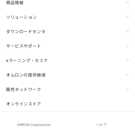
商品情報
本サービスの対象外となる商品もある
ことをご了承ください。
在庫状況および標準価格照会結果は、
ソリューション
記載している更新日時点での社内デー
記
タに基づき作成されるものであり、閲
説明
ダウンロードセンタ
号
覧された時点での実際の在庫および標
準価格とは異なる場合があることをご
サービスサポート
了承ください。
○
一定数以上の在庫あり
正式な納期状況および標準価格はお客
eラーニング・セミナ
様のお取引先、またはお客様担当のオ
△
一定数には満たないが在庫あり
ムロン制御機器販売店・当社販売員に
ご相談ください。
オムロンの提供価値
－
在庫なし(最新の在庫状況につ
オムロン制御機器販売店や当社販売拠
いては、お客様のお取引先、ま
点は「
販売ネットワーク
」をご確認
販売ネットワーク
たはお客様担当のオムロン制御
ください。
機器販売店・当社販売員にご確
在庫状況および標準価格結果を当社の
オンラインストア
認ください)
事前の承諾なく第三者に漏洩または開
示しないようお願いします。
マイパーツ機能（部品リスト作成サー
空
受注生産機種、また在庫状況の
ビス）をご利用いただくには、I-Web
白
情報を公開していない機種
OMRON Corporation
ヘルプ
メンバーズにご登録されている必要が