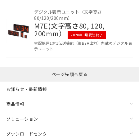
記載している更新日時点での社内デー
記
タに基づき作成されるものであり、閲
説明
デジタル表示ユニット（文字高さ
号
覧された時点での実際の在庫および標
80/120/200mm）
M7E(文字高さ80, 120,
準価格とは異なる場合があることをご
了承ください。
200mm）
○
一定数以上の在庫あり
2020年3月受注終了
正式な納期状況および標準価格はお客
省配線用1対1伝送機能（形B7A出力）内蔵のデジタル表
様のお取引先、またはお客様担当のオ
△
一定数には満たないが在庫あり
示ユニット
ムロン制御機器販売店・当社販売員に
ご相談ください。
－
在庫なし(最新の在庫状況につ
オムロン制御機器販売店や当社販売拠
いては、お客様のお取引先、ま
点は「
販売ネットワーク
」をご確認
ページ先頭へ戻る
たはお客様担当のオムロン制御
ください。
機器販売店・当社販売員にご確
在庫状況および標準価格結果を当社の
認ください)
お知らせ・最新情報
事前の承諾なく第三者に漏洩または開
示しないようお願いします。
マイパーツ機能（部品リスト作成サー
空
受注生産機種、また在庫状況の
商品情報
ビス）をご利用いただくには、I-Web
白
情報を公開していない機種
メンバーズにご登録されている必要が
ソリューション
あります。
お客様が当ウェブサイト上で当社にご
ダウンロードセンタ
登録された部品リストについて、当社