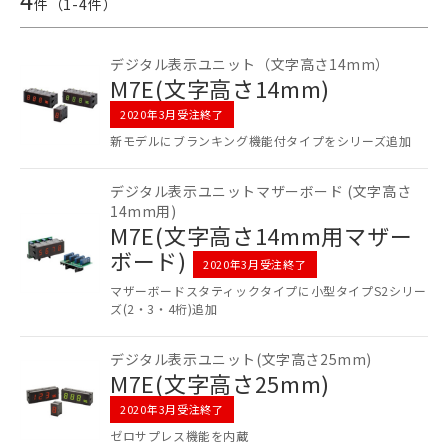
件（
1
-
4
件）
デジタル表示ユニット（文字高さ14mm）
M7E(文字高さ14mm)
2020年3月受注終了
新モデルにブランキング機能付タイプをシリーズ追加
ご利用条件
デジタル表示ユニットマザーボード (文字高さ
14mm用)
M7E(文字高さ14mm用マザー
以下の条件をお読みいただき、同意のうえ
ボード)
ご利用ください。
2020年3月受注終了
マザーボードスタティックタイプに小型タイプS2シリー
本サービスは、当社制御機器事業取扱
ズ(2・3・4桁)追加
商品の当社在庫状況および標準価格
(税抜)を提供させていただくもので
す。
デジタル表示ユニット(文字高さ25mm)
M7E(文字高さ25mm)
当社制御機器事業取扱商品の中には、
本サービスの対象外となる商品もある
2020年3月受注終了
ことをご了承ください。
ゼロサプレス機能を内蔵
在庫状況および標準価格照会結果は、