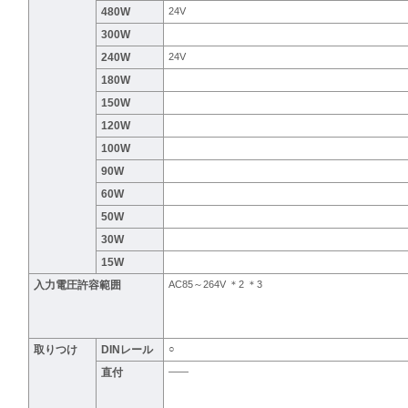
480W
24V
300W
240W
24V
180W
150W
120W
100W
90W
60W
50W
30W
15W
入力電圧許容範囲
AC85～264V ＊2 ＊3
取りつけ
DINレール
○
直付
――