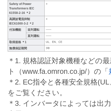
Safety of Power
○
Transformers IEC
61558-2-16 ＊2
高調波電流抑制
○
IEC61000-3-2 ＊2
付加機能
並列運転
――
直列運転
――
取得規格 ＊1
UL、EN、CE
無償保証期間
3年
＊1. 規格認証対象機種などの
ト（www.fa.omron.co.jp/）の「
＊2. EC指令と各種安全規格(
をご覧ください。
＊3. インバータによっては出力