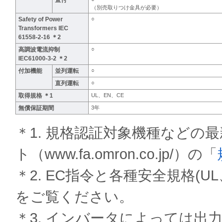
直付
（別売取りつけ金具が必要）
Safety of Power
○
Transformers IEC
61558-2-16 ＊2
高調波電流抑制
○
IEC61000-3-2 ＊2
付加機能
並列運転
○
直列運転
○
取得規格 ＊1
UL、EN、CE
無償保証期間
3年
＊1. 規格認証対象機種などの
ト（www.fa.omron.co.jp/）の「
＊2. EC指令と各種安全規格(
をご覧ください。
＊3. インバータによっては出力