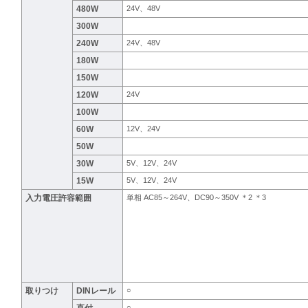
480W
24V、48V
300W
240W
24V、48V
180W
150W
120W
24V
100W
60W
12V、24V
50W
30W
5V、12V、24V
15W
5V、12V、24V
入力電圧許容範囲
単相 AC85～264V、DC90～350V ＊2 ＊3
取りつけ
DINレール
○
○