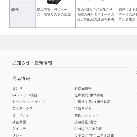
特長
簡単設置・省スペー
電源を2台で冗長化させ
瞬停による
ス・感電リスクの低減
る際の外付ダイオードの
データの消
設定や配線の課題を解決
ブルを未然
お知らせ・最新情報
商品情報
センサ
新商品情報
FAシステム機器
在庫状況/標準価格
モーション/ドライブ
生産終了品/推奨代替品
ロボティクス
特設サイト
セーフティ
動画ライブラリ
検査装置
規格認証/適合
スイッチ
RoHS/REACH対応
リレー
カタログ/マニュアル訂正