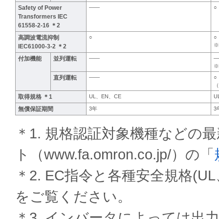
Safety of Power
――
○
Transformers IEC
61558-2-16 ＊2
高調波電流抑制
○
○
※
IEC61000-3-2 ＊2
付加機能
並列運転
――
―
※
直列運転
――
○
（
取得規格 ＊1
UL、EN、CE
U
無償保証期間
3年
3
＊1. 規格認証対象機種などの
ト（www.fa.omron.co.jp/）の「
＊2. EC指令と各種安全規格(
をご覧ください。
＊3. インバータによっては出力