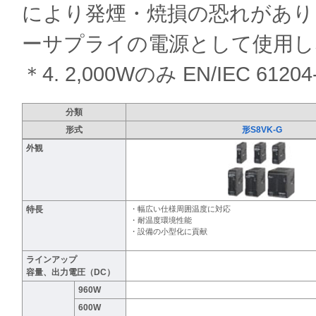
により発煙・焼損の恐れがあり
ーサプライの電源として使用し
＊4. 2,000Wのみ EN/IEC 61204
分類
形式
形S8VK-G
外観
特長
・幅広い仕様周囲温度に対応
・耐温度環境性能
・設備の小型化に貢献
ラインアップ
容量、出力電圧（DC）
960W
600W