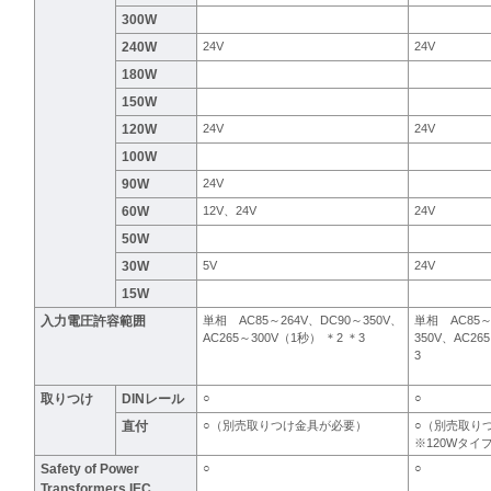
300W
240W
24V
24V
180W
150W
120W
24V
24V
100W
90W
24V
60W
12V、24V
24V
50W
30W
5V
24V
15W
入力電圧許容範囲
単相 AC85～264V、DC90～350V、
単相 AC85～
AC265～300V（1秒） ＊2 ＊3
350V、AC26
3
取りつけ
DINレール
○
○
直付
○（別売取りつけ金具が必要）
○（別売取り
※120Wタ
Safety of Power
○
○
Transformers IEC