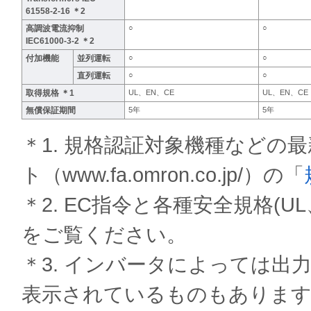
61558-2-16 ＊2
高調波電流抑制
○
○
IEC61000-3-2 ＊2
付加機能
並列運転
○
○
直列運転
○
○
取得規格 ＊1
UL、EN、CE
UL、EN、CE
無償保証期間
5年
5年
＊1. 規格認証対象機種などの
ト（www.fa.omron.co.jp/）の「
＊2. EC指令と各種安全規格(
をご覧ください。
＊3. インバータによっては出力
表示されているものもあります