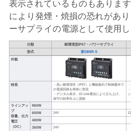
表示されているものもあります
により発煙・焼損の恐れがあり
ーサプライの電源として使用し
分類
耐環境型IP67・パワーサプライ
形式
形S8NR-S
外観
特長
・高い耐環境性（IP67）と機能集約で制御盤外で
・
の電源回路を簡単に実現
・
・デジタル表示、IO-Link通信により立ち上げ、
ン
保守の効率向上に貢献
ラインアッ
960W
プ
600W
24V
1
容量、出力
480W
電圧
（DC）
360W
24V