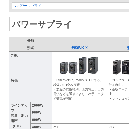
パワーサプライ
パワーサプライ
分類
形式
形S8VK-X
外観
特長
・EtherNet/IP、ModbusTCP対応、
・コンパクト
設備のIoT化を実現
計を自由に
・製品の交換時期、出力電圧、出力
・基板コーテ
電流などを通信により、表示モニタ
上
で確認が可能
・プッシュイ
ラインアッ
2000W
プ
960W
容量、出力
600W
電圧
（DC）
480W
24V
24V