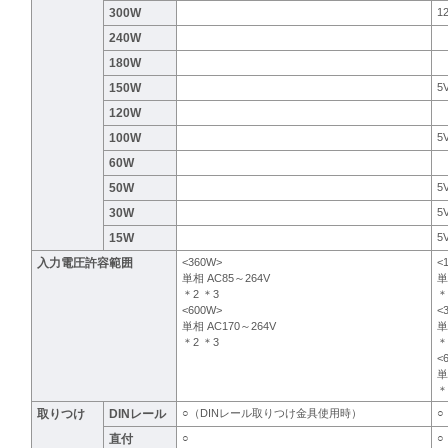
300W
1
240W
180W
150W
5
120W
100W
5
60W
50W
5
30W
5
15W
5
入力電圧許容範囲
<360W>
<
単相 AC85～264V
単
＊2 ＊3
＊
<600W>
<
単相 AC170～264V
単
＊2 ＊3
＊
<
単
＊
取りつけ
DINレール
○（DINレール取りつけ金具使用時）
○
直付
○
○