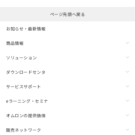
(税抜)を提供させていただくもので
す。
ページ先頭へ戻る
当社制御機器事業取扱商品の中には、
本サービスの対象外となる商品もある
お知らせ・最新情報
ことをご了承ください。
在庫状況および標準価格照会結果は、
商品情報
記載している更新日時点での社内デー
記
タに基づき作成されるものであり、閲
説明
号
覧された時点での実際の在庫および標
ソリューション
準価格とは異なる場合があることをご
了承ください。
○
一定数以上の在庫あり
ダウンロードセンタ
正式な納期状況および標準価格はお客
様のお取引先、またはお客様担当のオ
△
一定数には満たないが在庫あり
サービスサポート
ムロン制御機器販売店・当社販売員に
ご相談ください。
－
在庫なし(最新の在庫状況につ
オムロン制御機器販売店や当社販売拠
eラーニング・セミナ
いては、お客様のお取引先、ま
点は「
販売ネットワーク
」をご確認
たはお客様担当のオムロン制御
ください。
オムロンの提供価値
機器販売店・当社販売員にご確
在庫状況および標準価格結果を当社の
認ください)
事前の承諾なく第三者に漏洩または開
販売ネットワーク
示しないようお願いします。