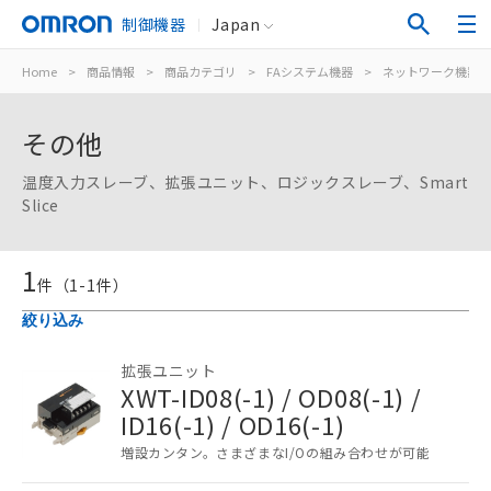
制御機器
Japan
Home
>
商品情報
>
商品カテゴリ
>
FAシステム機器
>
ネットワーク機器
その他
温度入力スレーブ、拡張ユニット、ロジックスレーブ、Smart
Slice
1
件（
1
-
1
件）
絞り込み
ご利用条件
拡張ユニット
XWT-ID08(-1) / OD08(-1) /
以下の条件をお読みいただき、同意のうえ
ID16(-1) / OD16(-1)
ご利用ください。
増設カンタン。さまざまなI/Oの組み合わせが可能
本サービスは、当社制御機器事業取扱
商品の当社在庫状況および標準価格