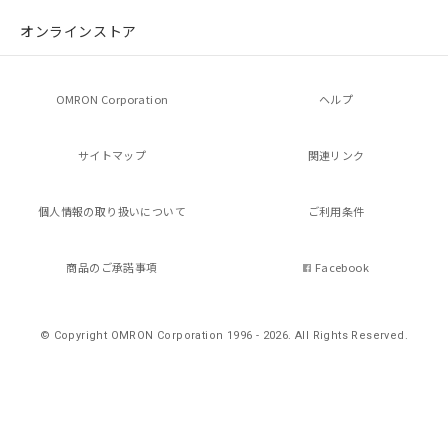
マイパーツ機能（部品リスト作成サー
空
受注生産機種、また在庫状況の
オンラインストア
ビス）をご利用いただくには、I-Web
白
情報を公開していない機種
メンバーズにご登録されている必要が
あります。
お客様が当ウェブサイト上で当社にご
OMRON Corporation
ヘルプ
登録された部品リストについて、当社
および当社の共同利用者が、当社の製
品・サービスに関するお客様との取
サイトマップ
関連リンク
引・商談に必要な範囲で利用すること
をご了承ください。
個人情報の
取り扱いについて
ご利用条件
※当社の共同利用者とは、
"個人情報
の共同利用に関して"
の「1.共同利
用者の範囲」に記載されている法人を
商品のご承諾事項
Facebook
指します。
© Copyright OMRON Corporation 1996 - 2026.
All Rights Reserved.