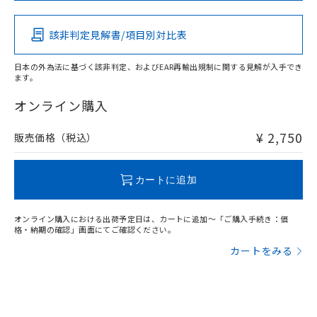
「－」：未確認です。当社販売部門へお問
その他の認証はこちらのページからご検索ください
あります。
い合わせください。
お客様が当ウェブサイト上で当社にご
該非判定見解書/項目別対比表
※3 非含有証明書ダウンロード
O
O
O
O
登録された部品リストについて、当社
および当社の共同利用者が、当社の製
下記の非含有証明書をダウンロードするこ
日本の外為法に基づく該非判定、およびEAR再輸出規制に関する見解が入手でき
品・サービスに関するお客様との取
ます。
とができます。
合意する
キャンセル
引・商談に必要な範囲で利用すること
"対応済み"や非含有の記載がされた商品であっても、流通
をご了承ください。
在庫等で未対応品が混在する可能性があります。
オンライン購入
EU RoHS指令（10物質）の非含有証明書
※当社の共同利用者とは、
"個人情報
非含有品が必要な際は、弊社営業部門もしくは販売店へお
51物質の非含有証明書（当社基準）
の共同利用に関して"
の「1.共同利
問い合わせください。
¥ 2,750
販売価格（税込）
※本証明書は発行日時点で非含有を証明す
用者の範囲」に記載されている法人を
るもので、過去に遡って非含有を証明する
指します。
この製品のRoHS/REACH対応状況ページへ
ものではありません。
カートに追加
また、RoHS指令のフタル酸エステル類４
物質の対応では、対応完了までの期間は出
荷製品に未対応品が混在することから備考
オンライン購入における出荷予定日は、カートに追加～「ご購入手続き：価
欄に対応日を記載しておりました。
格・納期の確認」画面にてご確認ください。
既に当社にて対応品への在庫切替を完了
カートをみる
していることから、特段のことがない限
り、2022年1月12日より割愛しておりま
す。