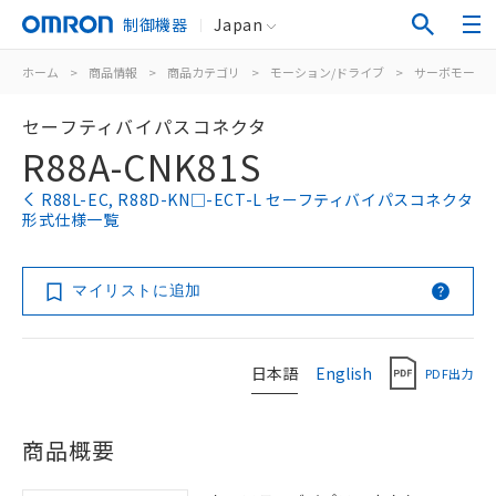
制御機器
Japan
ホーム
>
商品情報
>
商品カテゴリ
>
モーション/ドライブ
>
サーボモータ/
セーフティバイパスコネクタ
R88A-CNK81S
R88L-EC, R88D-KN□-ECT-L セーフティバイパスコネクタ
形式仕様一覧
マイリストに追加
日本語
English
PDF出力
商品概要