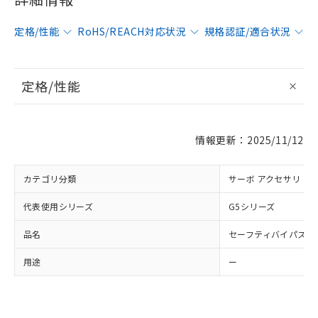
定格/性能
RoHS/REACH対応状況
規格認証/適合状況
定格/性能
※1 対応状況
対応済み：EU RoHS指令（10物質）の
非含有に対応した製品が提供可能な商品で
情報更新：2025/11/12
す。
対応予定：EU RoHS指令（10物質）の非含
ご利用条件
カテゴリ分類
有に対応した製品に切り替える予定のある
サーボ アクセサリ
商品です。
代表使用シリーズ
G5シリーズ
対応予定なし：EU RoHS指令（10物質）の
以下の条件をお読みいただき、同意のうえ
非含有に非対応の商品で、対応品を出す予
品名
ご利用ください。
セーフティバイパスコ
定はありません。
調査・確認中：EU RoHS指令（10物質）の
本サービスは、当社制御機器事業取扱
用途
ー
※1 中国RoHS○×表
非含有の対応状況を調査中または確認中の
商品の当社在庫状況および標準価格
商品です。
(税抜)を提供させていただくもので
「○」：最大均質材料含有率が中国RoHSの
非該当品：ライセンス料など無形物で、有
す。
基準値以下であることを示します。
害物質有無と関係のない商品です。