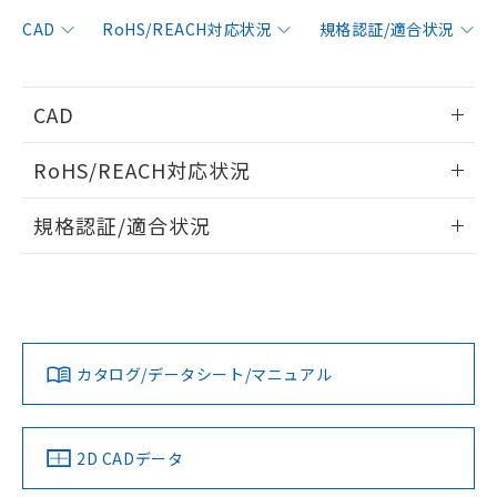
非含有に対応した製品が提供可能な商品で
す。
CAD
RoHS/REACH対応状況
規格認証/適合状況
対応予定：EU RoHS指令（10物質）の非含
ご利用条件
有に対応した製品に切り替える予定のある
商品です。
CAD
対応予定なし：EU RoHS指令（10物質）の
以下の条件をお読みいただき、同意のうえ
非含有に非対応の商品で、対応品を出す予
情報更新：2023/4/24
ご利用ください。
定はありません。
RoHS/REACH対応状況
調査・確認中：EU RoHS指令（10物質）の
本サービスは、当社制御機器事業取扱
ログイン/会員登録いただくと、CADデータをダウンロー
※1 中国RoHS○×表
非含有の対応状況を調査中または確認中の
情報更新：
商品の当社在庫状況および標準価格
規格認証/適合状況
ドすることができます。
商品です。
(税抜)を提供させていただくもので
「○」：最大均質材料含有率が中国RoHSの
非該当品：ライセンス料など無形物で、有
EU RoHS
注意事項・凡例
す。
基準値以下であることを示します。
UL認証
CSA認証
CEマーキング
害物質有無と関係のない商品です。
当社制御機器事業取扱商品の中には、
「×」：最大均質材料含有率が中国RoHSの
仕入先様の事情により、非含有部品として
ログイン/会員登録
本サービスの対象外となる商品もある
Yes
Yes
Yes
基準値を超えていることを示します。
いたものが、含有品と判明した場合などや
当社は、これら貴社製品のうち、外国
対応状況
対応予定月
※1
※2
ことをご了承ください。
「－」：未確認です。当社販売部門へお問
むを得ず変更することがあります。
為替および外国貿易法に定める商品
在庫状況および標準価格照会結果は、
い合わせください。
カタログ/データシート/マニュアル
（以下｢規制貨物等」という）を輸出
対応済み
記載している更新日時点での社内デー
ダウンロードデータをご利用いただく前に、以下を必ずお読
*EU RoHS指令（10物質）：
または国外への提供する場合は、日本
記
タに基づき作成されるものであり、閲
説明
LR型式承認
DNV型式承認
BV型式承認
KR型式承
鉛(Pb) 1000ppm以下、 水銀(Hg) 1000ppm以下、 カド
みください。
*中国RoHS10物質の基準値 (GB/T26572)：
国政府の輸出許可(または役務取引許
（イギリス
（ノルウェー
（フランス
（韓国
号
覧された時点での実際の在庫および標
ミウム(Cd) 100ppm以下、
Pb(鉛) :1000ppm、 Hg(水銀) : 1000ppm、 Cd(カドミウ
ソフトウェアの使用条件
可)を取得するなどの必要な手続きを
六価クロム(Cr(Ⅵ)) 1000ppm以下、ポリ臭化ビフェニル
船舶規格）
船舶規格）
船舶規格）
船舶規格
ム) : 100ppm、
中国 RoHS
準価格とは異なる場合があることをご
注意事項・凡例
2D CADデータ
類(PBB) 1000ppm以下、ポリ臭化ジフェニルエーテル類
Cr(Ⅵ)(六価クロム) : 1000ppm、 PBBs(ポリ臭化ビフェ
とります。
了承ください。
(PBDE) 1000ppm以下、フタル酸ビス(2-エチルヘキシ
○
一定数以上の在庫あり
ニル類) : 1000ppm、 PBDEs(ポリ臭化ジフェニルエーテ
Yes
Yes
Yes
No
当社は規制貨物を破棄する場合は、完
ル) (DEHP)(別名：DOP) 1000ppm以下、フタル酸ブチ