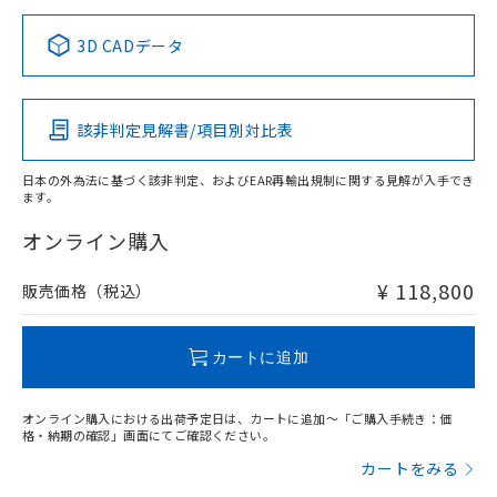
正式な納期状況および標準価格はお客
ル類) : 1000ppm、
ルベンジル（BBP） 1000ppm以下、フタル酸ジブチル
全に破砕するなど、違法に輸出されな
DBP(フタル酸ジブチル) : 1000ppm、 DIBP(フタル酸ジ
様のお取引先、またはお客様担当のオ
中国 RoHS表
※1 ※2
（DBP） 1000ppm以下、フタル酸ジイソブチル
イソブチル) : 1000ppm、 BBP(フタル酸ブチルベンジ
△
一定数には満たないが在庫あり
いよう必要な手段を講じます。
3D CADデータ
ムロン制御機器販売店・当社販売員に
(DIBP) 1000ppm以下
ル) : 1000ppm、
当社は貴社製品を、核兵器、ミサイ
但し、RoHS指令で産業用監視および制御機器に対する
DEHP(フタル酸ビス(2-エチルヘキシル)) : 1000ppm
この製品の規格認証/適合状況ページへ
Pb
ご相談ください。
Hg
Cd
Cr(VI)
適用除外項目は除く。
ル、化学兵器、生物兵器またはその他
－
在庫なし(最新の在庫状況につ
その他の認証はこちらのページからご検索ください
オムロン制御機器販売店や当社販売拠
フタル酸エステル類の４物質については閾値を超える意
武器並びにこれらの製造装置等に一切
いては、お客様のお取引先、ま
図的な使用がないことを確認しています。
点は「
販売ネットワーク
」をご確認
該非判定見解書/項目別対比表
※2 環境保護使用期限
X
使用いたしません。
O
O
O
たはお客様担当のオムロン制御
ください。
当社は、貴社製品を第三者に販売する
機器販売店・当社販売員にご確
在庫状況および標準価格結果を当社の
※2 対応予定月
「ｅ」：有害物質（10物質）のすべてが基
日本の外為法に基づく該非判定、およびEAR再輸出規制に関する見解が入手でき
場合は、上記1、2および3の内容を当
認ください)
事前の承諾なく第三者に漏洩または開
ます。
準値以下であることを示します。
該第三者に通知します。また当社は、
"対応済み"や非含有の記載がされた商品であっても、流通
示しないようお願いします。
部品在庫の切り替え状況などにより、予定
「10」：通常の使用状況下において有害物
販売先および販売に係わる関係者が違
在庫等で未対応品が混在する可能性があります。
マイパーツ機能（部品リスト作成サー
オンライン購入
空
受注生産機種、また在庫状況の
月が前後することがあります。
質が外部に漏えいし、環境に深刻な影響を
法に輸出するおそれがある場合は、取
非含有品が必要な際は、弊社営業部門もしくは販売店へお
ビス）をご利用いただくには、I-Web
白
情報を公開していない機種
及ぼさない年数を意味します。
り引きをいたしません。
問い合わせください。
メンバーズにご登録されている必要が
¥ 118,800
販売価格（税込）
「－」：未確認です。当社販売部門へお問
あります。
い合わせください。
お客様が当ウェブサイト上で当社にご
この製品のRoHS/REACH対応状況ページへ
※3 非含有証明書ダウンロード
登録された部品リストについて、当社
カートに追加
および当社の共同利用者が、当社の製
下記の非含有証明書をダウンロードするこ
品・サービスに関するお客様との取
とができます。
オンライン購入における出荷予定日は、カートに追加～「ご購入手続き：価
合意する
キャンセル
引・商談に必要な範囲で利用すること
格・納期の確認」画面にてご確認ください。
をご了承ください。
EU RoHS指令（10物質）の非含有証明書
カートをみる
※当社の共同利用者とは、
"個人情報
51物質の非含有証明書（当社基準）
の共同利用に関して"
の「1.共同利