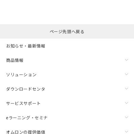
※本証明書は発行日時点で非含有を証明す
用者の範囲」に記載されている法人を
るもので、過去に遡って非含有を証明する
指します。
ものではありません。
また、RoHS指令のフタル酸エステル類４
物質の対応では、対応完了までの期間は出
ページ先頭へ戻る
荷製品に未対応品が混在することから備考
欄に対応日を記載しておりました。
お知らせ・最新情報
既に当社にて対応品への在庫切替を完了
していることから、特段のことがない限
り、2022年1月12日より割愛しておりま
商品情報
す。
ソリューション
ダウンロードセンタ
サービスサポート
eラーニング・セミナ
オムロンの提供価値